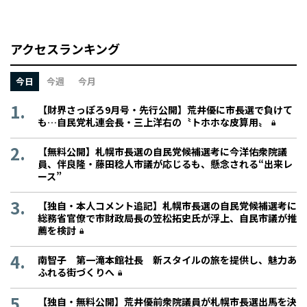
アクセスランキング
今日
今週
今月
【財界さっぽろ9月号・先行公開】荒井優に市長選で負けて
も…自民党札連会長・三上洋右の〝トホホな皮算用〟
【無料公開】札幌市長選の自民党候補選考に今洋佑衆院議
員、伴良隆・藤田稔人市議が応じるも、懸念される“出来レ
ース”
【独自・本人コメント追記】札幌市長選の自民党候補選考に
総務省官僚で市財政局長の笠松拓史氏が浮上、自民市議が推
薦を検討
南智子 第一滝本館社長 新スタイルの旅を提供し、魅力あ
ふれる街づくりへ
【独自・無料公開】荒井優前衆院議員が札幌市長選出馬を決