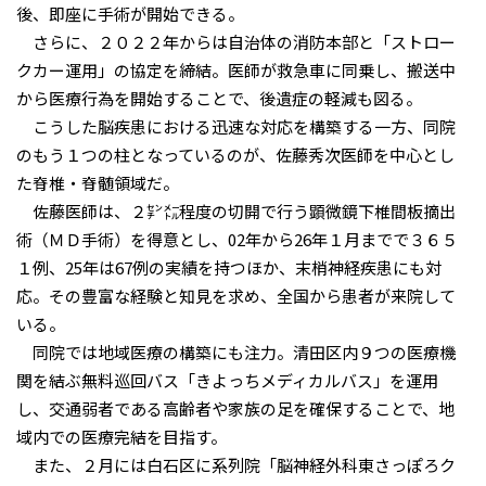
後、即座に手術が開始できる。
さらに、２０２２年からは自治体の消防本部と「ストロー
クカー運用」の協定を締結。医師が救急車に同乗し、搬送中
から医療行為を開始することで、後遺症の軽減も図る。
こうした脳疾患における迅速な対応を構築する一方、同院
のもう１つの柱となっているのが、佐藤秀次医師を中心とし
た脊椎・脊髄領域だ。
佐藤医師は、２㌢㍍程度の切開で行う顕微鏡下椎間板摘出
術（ＭＤ手術）を得意とし、02年から26年１月までで３６５
１例、25年は67例の実績を持つほか、末梢神経疾患にも対
応。その豊富な経験と知見を求め、全国から患者が来院して
いる。
同院では地域医療の構築にも注力。清田区内９つの医療機
関を結ぶ無料巡回バス「きよっちメディカルバス」を運用
し、交通弱者である高齢者や家族の足を確保することで、地
域内での医療完結を目指す。
また、２月には白石区に系列院「脳神経外科東さっぽろク