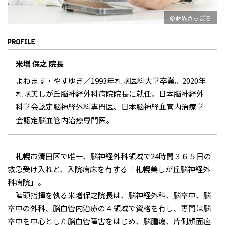
©財界さっぽろ
米増 保之 院長
よねます・やすゆき／1993年札幌医科大学卒業。2020年
札幌美しが丘脳神経外科病院院長に就任。日本脳神経外
科学会認定脳神経外科専門医、日本脳神経血管内治療学
会認定脳血管内治療専門医。
札幌市清田区で唯一、脳神経外科領域で24時間３６５日の
救急受け入れと、入院病床を有する「札幌美しが丘脳神経外
科病院」。
陣頭指揮を執る米増保之院長は、脳神経外科、脳卒中、脳
卒中の外科、脳血管内治療の４領域で資格を有し、専門は脳
卒中を中心とした脳血管障害をはじめ、脳腫瘍、片側顔面痙