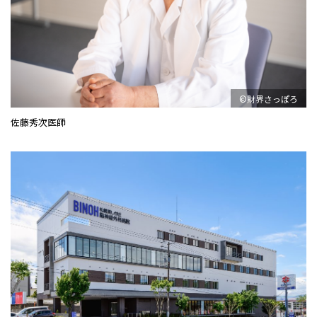
©財界さっぽろ
佐藤秀次医師