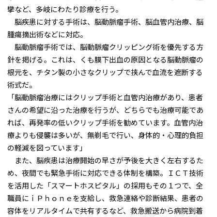
攣など、多岐にわたり診療を行う。
脳疾患に対する手術は、脳動脈瘤手術、脳血管内治療、脳
腫瘍摘出術などに対応。
脳動脈瘤手術では、脳動脈瘤クリッピング術を優先する方
針を掲げる。これは、くも膜下出血の原因となる脳動脈瘤の
根元を、チタン製の小さなクリップで挟んで血流を遮断する
術式だ。
「脳動脈瘤治療にはクリップ手術と血管内治療があり、患者
さんの希望に沿った治療を行うが、どちらでも治療可能であ
れば、再発率の低いクリップ手術を勧めています。血管内治
療よりも侵襲は多いが、無剃毛で行い、身体的・心理的負担
の軽減を図っています」
また、脳疾患は治療開始の早さが予後を大きく左右するた
め、夜間でも緊急手術に対応できる体制を構築。ＩＣＴ技術
を活用した「スマートホスピタル」の採用もその１つで、全
職員にｉＰｈｏｎｅを支給し、救急連絡や診断結果、患者の
容体をリアルタイムで共有するなど、救急搬送から病院到着