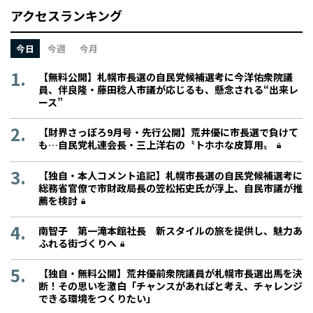
アクセスランキング
今日
今週
今月
【無料公開】札幌市長選の自民党候補選考に今洋佑衆院議
員、伴良隆・藤田稔人市議が応じるも、懸念される“出来レ
ース”
【財界さっぽろ9月号・先行公開】荒井優に市長選で負けて
も…自民党札連会長・三上洋右の〝トホホな皮算用〟
【独自・本人コメント追記】札幌市長選の自民党候補選考に
総務省官僚で市財政局長の笠松拓史氏が浮上、自民市議が推
薦を検討
南智子 第一滝本館社長 新スタイルの旅を提供し、魅力あ
ふれる街づくりへ
【独自・無料公開】荒井優前衆院議員が札幌市長選出馬を決
断！その思いを激白「チャンスがあればと考え、チャレンジ
できる環境をつくりたい」