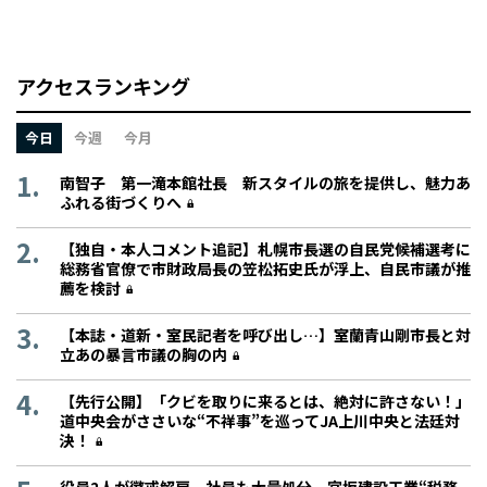
アクセスランキング
今日
今週
今月
南智子 第一滝本館社長 新スタイルの旅を提供し、魅力あ
ふれる街づくりへ
【独自・本人コメント追記】札幌市長選の自民党候補選考に
総務省官僚で市財政局長の笠松拓史氏が浮上、自民市議が推
薦を検討
【本誌・道新・室民記者を呼び出し…】室蘭青山剛市長と対
立あの暴言市議の胸の内
【先行公開】「クビを取りに来るとは、絶対に許さない！」
道中央会がささいな“不祥事”を巡ってJA上川中央と法廷対
決！