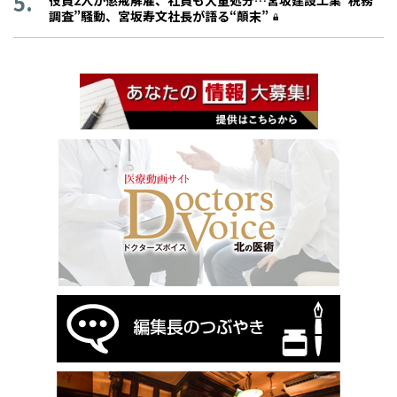
役員2人が懲戒解雇、社員も大量処分…宮坂建設工業“税務
調査”騒動、宮坂寿文社長が語る“顛末”