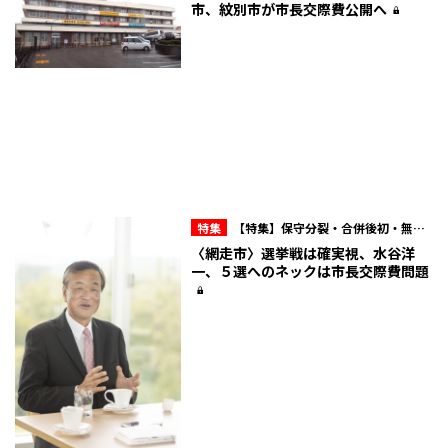
市、紋別市が市長交際費公開へ
特集
【特集】保守分裂・合併後初・無風
観測も……話題の首長選をピックアップ！
〈網走市〉選挙戦は確実視、水谷洋
一、５選へのネックは市長交際費問題