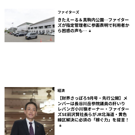
ファイターズ
きたえーる＆真駒内公園…ファイター
ズが指定管理者に参画表明で利用者か
ら困惑の声も…
経済
【財界さっぽろ9月号・先行公開】メ
ンバーは長谷川岳参院議員の肝いり
レバンガ小川嶺オーナー・ファイター
ズSE前沢賢社長らがJR北海道・黄色
線区解決に必須の「稼ぐ力」を提言！