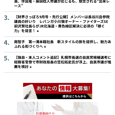
員、伴良隆・藤田稔人市議が応じるも、懸念される“出来レ
ース”
【財界さっぽろ9月号・先行公開】メンバーは長谷川岳参院
議員の肝いり レバンガ小川嶺オーナー・ファイターズSE
前沢賢社長らがJR北海道・黄色線区解決に必須の「稼ぐ
力」を提言！
南智子 第一滝本館社長 新スタイルの旅を提供し、魅力あ
ふれる街づくりへ
【独自・本人コメント追記】札幌市長選の自民党候補選考に
総務省官僚で市財政局長の笠松拓史氏が浮上、自民市議が推
薦を検討