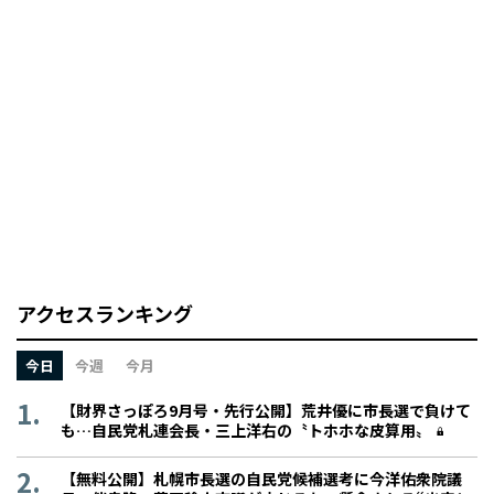
アクセスランキング
今日
今週
今月
【財界さっぽろ9月号・先行公開】荒井優に市長選で負けて
も…自民党札連会長・三上洋右の〝トホホな皮算用〟
【無料公開】札幌市長選の自民党候補選考に今洋佑衆院議