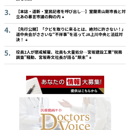
【本誌・道新・室民記者を呼び出し…】室蘭青山剛市長と対
立あの暴言市議の胸の内
【先行公開】「クビを取りに来るとは、絶対に許さない！」
道中央会がささいな“不祥事”を巡ってJA上川中央と法廷対
決！
役員2人が懲戒解雇、社員も大量処分…宮坂建設工業“税務
調査”騒動、宮坂寿文社長が語る“顛末”