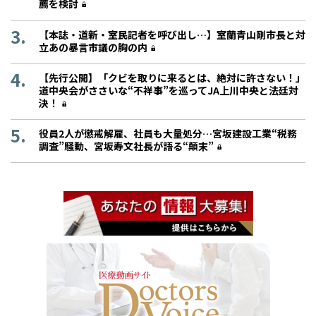
薦を検討
【本誌・道新・室民記者を呼び出し…】室蘭青山剛市長と対
立あの暴言市議の胸の内
【先行公開】「クビを取りに来るとは、絶対に許さない！」
道中央会がささいな“不祥事”を巡ってJA上川中央と法廷対
決！
役員2人が懲戒解雇、社員も大量処分…宮坂建設工業“税務
調査”騒動、宮坂寿文社長が語る“顛末”