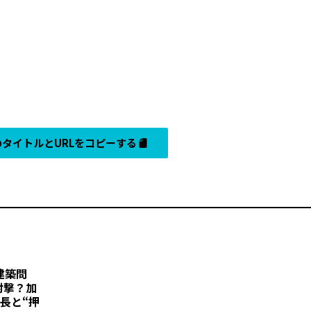
タイトルとURLをコピーする
建築問
射撃？加
長と“押