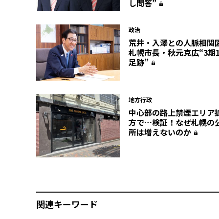
し問答”
政治
荒井・入澤との人脈相関
札幌市長・秋元克広“3期
足跡”
地方行政
中心部の路上禁煙エリア
方で…検証！なぜ札幌の
所は増えないのか
関連キーワード