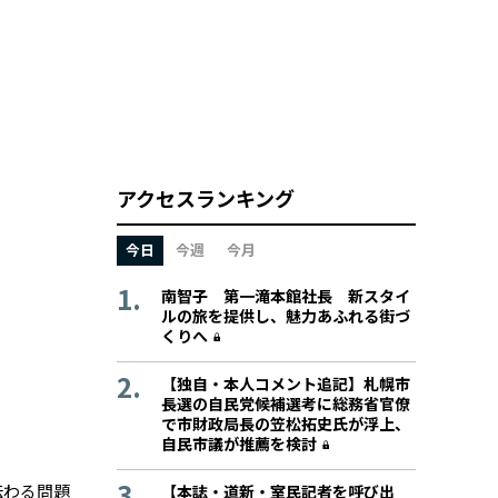
アクセスランキング
今日
今週
今月
南智子 第一滝本館社長 新スタイ
ルの旅を提供し、魅力あふれる街づ
くりへ
【独自・本人コメント追記】札幌市
長選の自民党候補選考に総務省官僚
で市財政局長の笠松拓史氏が浮上、
自民市議が推薦を検討
伝わる問題
【本誌・道新・室民記者を呼び出