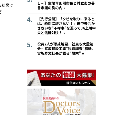
し…】室蘭青山剛市長と対立あの暴
法状態で
言市議の胸の内
..
【先行公開】「クビを取りに来ると
は、絶対に許さない！」道中央会が
ささいな“不祥事”を巡ってJA上川中
央と法廷対決！
役員2人が懲戒解雇、社員も大量処
分…宮坂建設工業“税務調査”騒動、
宮坂寿文社長が語る“顛末”