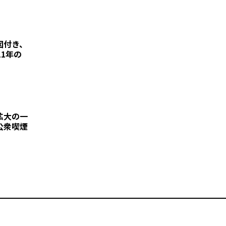
図付き、
11年の
拡大の一
公衆喫煙