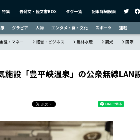
特集
告発文・怪文書BOX
タグ一覧
記事詳細検索
医療
グラビア
人物
エンタメ・食・文化
スポーツ
連載
金融・マネー
経営・ビジネス
農林水産
観光
国際
気施設「豊平峡温泉」の公衆無線LAN