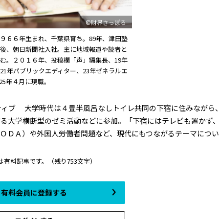
©財界さっぽろ
９６６年生まれ、千葉県育ち。89年、津田塾
後、朝日新聞社入社。主に地域報道や読者と
む。２０１６年、投稿欄「声」編集長、19年
21年パブリックエディター、23年ゼネラルエ
25年４月に現職。
ティブ 大学時代は４畳半風呂なしトイレ共同の下宿に住みながら
する大学横断型のゼミ活動などに参加。「下宿にはテレビも置かず
ＤＡ）や外国人労働者問題など、現代にもつながるテーマについ..
は有料記事です。
（残り753文字）
有料会員に登録する