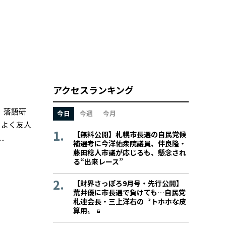
アクセスランキング
、落語研
今日
今週
今月
、よく友人
【無料公開】札幌市長選の自民党候
.
補選考に今洋佑衆院議員、伴良隆・
藤田稔人市議が応じるも、懸念され
る“出来レース”
【財界さっぽろ9月号・先行公開】
荒井優に市長選で負けても…自民党
札連会長・三上洋右の〝トホホな皮
算用〟