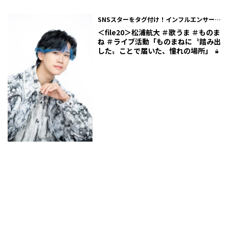
SNSスターをタグ付け！インフルエンサー #
バズチャート
＜file20＞松浦航大 ＃歌うま ＃ものま
ね ＃ライブ活動「ものまねに〝踏み出
した〟ことで届いた、憧れの場所」