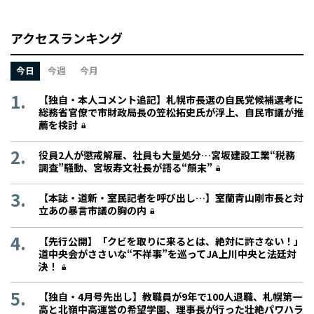
アクセスランキング
今日
今週
今月
【独自・本人コメント追記】札幌市長選の自民党候補選考に
総務省官僚で市財政局長の笠松拓史氏が浮上、自民市議が推
薦を検討
役員2人が懲戒解雇、社員も大量処分…宮坂建設工業“税務
調査”騒動、宮坂寿文社長が語る“顛末”
【本誌・道新・室民記者を呼び出し…】室蘭青山剛市長と対
立あの暴言市議の胸の内
【先行公開】「クビを取りに来るとは、絶対に許さない！」
道中央会がささいな“不祥事”を巡ってJA上川中央と法廷対
決！
【独自・4月号先出し】教職員が9年で100人退職、札幌第一
高と北嶺中高運営の希望学園、理事長が行った壮絶パワハラ