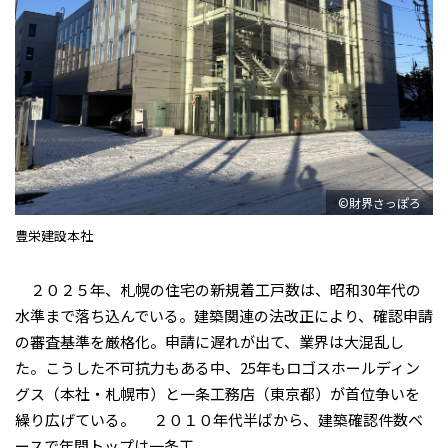
©財界さっぽろ
豊栄建設本社
２０２５年、札幌の住宅の新規着工戸数は、昭和30年代の
水準まで落ち込んでいる。建築関連の法改正により、確認申請
の審査基準を厳格化。申請に遅れが出て、業界は大混乱し
た。こうした不可抗力もある中、25年もロゴスホールディン
グス（本社・札幌市）と一条工務店（東京都）が首位争いを
繰り広げている。 ２０１０年代半ばから、建築確認件数ベ
ースで年間トップは一条工...