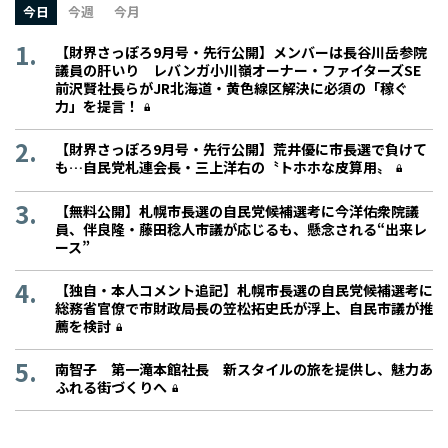
今日
今週
今月
【財界さっぽろ9月号・先行公開】メンバーは長谷川岳参院
議員の肝いり レバンガ小川嶺オーナー・ファイターズSE
前沢賢社長らがJR北海道・黄色線区解決に必須の「稼ぐ
力」を提言！
【財界さっぽろ9月号・先行公開】荒井優に市長選で負けて
も…自民党札連会長・三上洋右の〝トホホな皮算用〟
【無料公開】札幌市長選の自民党候補選考に今洋佑衆院議
員、伴良隆・藤田稔人市議が応じるも、懸念される“出来レ
ース”
【独自・本人コメント追記】札幌市長選の自民党候補選考に
総務省官僚で市財政局長の笠松拓史氏が浮上、自民市議が推
薦を検討
南智子 第一滝本館社長 新スタイルの旅を提供し、魅力あ
ふれる街づくりへ