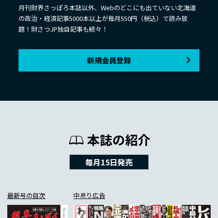
月刊財界さっぽろ本誌以外、Webのどこにも出ていない北海道
の政治・経済記事5000本以上が毎月550円（税込）で読み放
題！財さつJP独自記事も続々！
新規会員登録
本誌の紹介
毎月15日発売
最新号の目次
中吊り広告