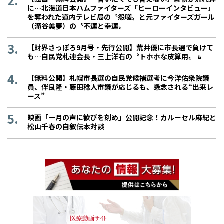
に…北海道日本ハムファイターズ「ヒーローインタビュー」
を奪われた道内テレビ局の〝怨嗟〟と元ファイターズガール
（滝谷美夢）の〝不運と幸運〟
【財界さっぽろ9月号・先行公開】荒井優に市長選で負けて
も…自民党札連会長・三上洋右の〝トホホな皮算用〟
【無料公開】札幌市長選の自民党候補選考に今洋佑衆院議
員、伴良隆・藤田稔人市議が応じるも、懸念される“出来レ
ース”
映画「一月の声に歓びを刻め」公開記念！カルーセル麻紀と
松山千春の自叙伝本対談