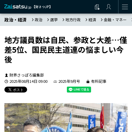
政治・経済
政治
選挙
地方行政
経済
金融・マネー
地方議員数は自民、参政と大差…僅
差5位、国民民主道連の悩ましい今
後
財界さっぽろ編集部
2025年08月14日 09:00
2025年9月号
有料記事