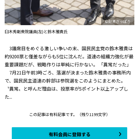
©財界さっぽろ
臼木秀剛衆院議員(左)と鈴木雅貴氏
3議席目をめぐる激しい争いの末、国民民主党の鈴木雅貴は
約9200票と僅差ながらも5位に沈んだ。道連の組織力強化が最
重要課題だが、戦略作りは単純に行かない。 「異常だった」
7月21日午前3時ごろ、落選が決まった鈴木雅貴の事務所内
で、国民民主道連の幹部は参院選をこのようにまとめた。
〝異常〟と呼んだ理由は、投票率が5ポイント以上アップし
た...
この記事は有料記事です。
（残り1199文字）
有料会員に登録する