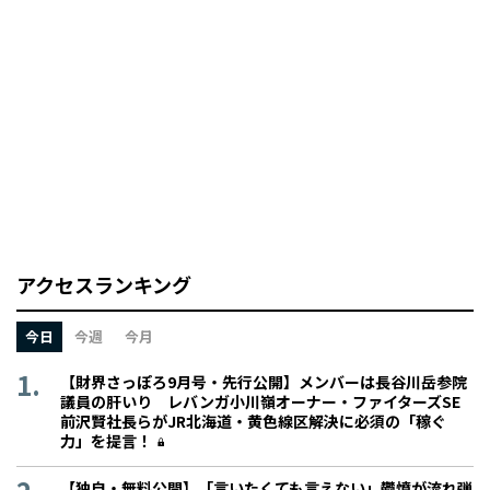
アクセスランキング
今日
今週
今月
【財界さっぽろ9月号・先行公開】メンバーは長谷川岳参院
議員の肝いり レバンガ小川嶺オーナー・ファイターズSE
前沢賢社長らがJR北海道・黄色線区解決に必須の「稼ぐ
力」を提言！
【独自・無料公開】「言いたくても言えない」鬱憤が流れ弾