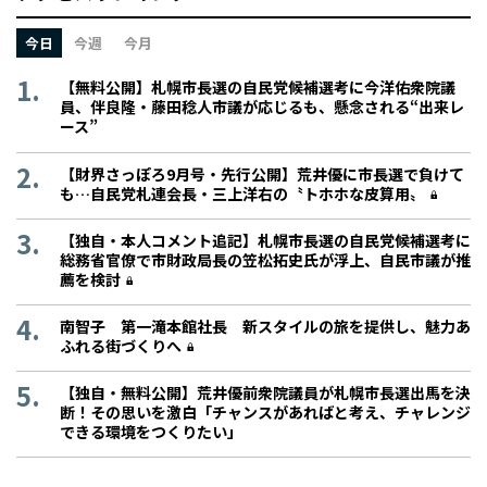
今日
今週
今月
【無料公開】札幌市長選の自民党候補選考に今洋佑衆院議
員、伴良隆・藤田稔人市議が応じるも、懸念される“出来レ
ース”
【財界さっぽろ9月号・先行公開】荒井優に市長選で負けて
も…自民党札連会長・三上洋右の〝トホホな皮算用〟
【独自・本人コメント追記】札幌市長選の自民党候補選考に
総務省官僚で市財政局長の笠松拓史氏が浮上、自民市議が推
薦を検討
南智子 第一滝本館社長 新スタイルの旅を提供し、魅力あ
ふれる街づくりへ
【独自・無料公開】荒井優前衆院議員が札幌市長選出馬を決
断！その思いを激白「チャンスがあればと考え、チャレンジ
できる環境をつくりたい」