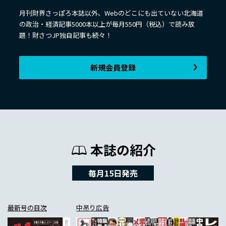
月刊財界さっぽろ本誌以外、Webのどこにも出ていない北海道
の政治・経済記事5000本以上が毎月550円（税込）で読み放
題！財さつJP独自記事も続々！
新規会員登録
本誌の紹介
毎月15日発売
最新号の目次
中吊り広告