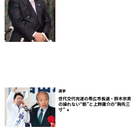
選挙
世代交代完遂の帯広市長選・鈴木宗男
の譲れない“筋”と上野庸介の“胸先三
寸”