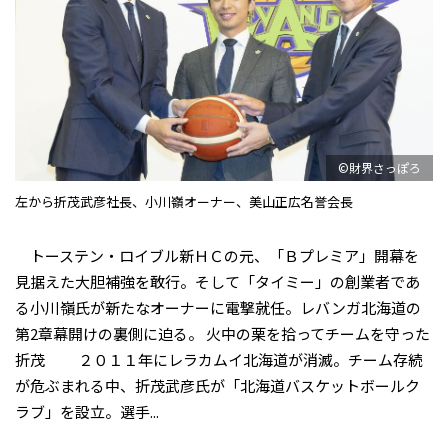
©財界さっぽろ
左から折茂武彦社長、小川嶺オーナー、美山正広名誉会長
トーステン・ロイブル新ＨＣの元、「Ｂプレミア」開幕を
見据えた大胆補強を敢行。そして「タイミー」の創業者であ
る小川嶺氏が新たなオーナーに電撃就任。レバンガ北海道の
第2章幕開けの裏側に迫る。 火中の栗を拾ってチームを守った
折茂 ２０１１年にレラカムイ北海道が消滅。チーム存続
が危ぶまれる中、折茂武彦氏が「北海道バスケットボールク
ラブ」を設立。選手...