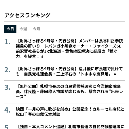
アクセスランキング
今日
今週
今月
【財界さっぽろ9月号・先行公開】メンバーは長谷川岳参院
議員の肝いり レバンガ小川嶺オーナー・ファイターズSE
前沢賢社長らがJR北海道・黄色線区解決に必須の「稼ぐ
力」を提言！
【財界さっぽろ9月号・先行公開】荒井優に市長選で負けて
も…自民党札連会長・三上洋右の〝トホホな皮算用〟
【無料公開】札幌市長選の自民党候補選考に今洋佑衆院議
員、伴良隆・藤田稔人市議が応じるも、懸念される“出来レ
ース”
映画「一月の声に歓びを刻め」公開記念！カルーセル麻紀と
松山千春の自叙伝本対談
【独自・本人コメント追記】札幌市長選の自民党候補選考に