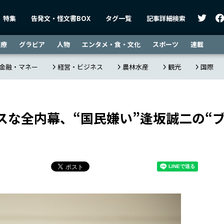
特集
告発文・怪文書BOX
タグ一覧
記事詳細検索
医療
グラビア
人物
エンタメ・食・文化
スポーツ
連載
金融・マネー
経営・ビジネス
農林水産
観光
国際
スな全内幕、“国民嫌い”逢坂誠二の“