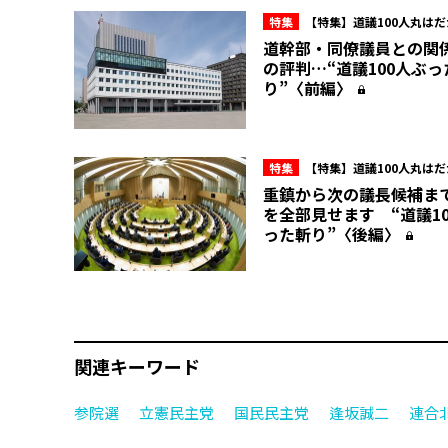
特集
【特集】道議100人丸は
派内のマル秘情報を赤裸々に！北
道幹部・同僚議員との関
会“ここだけの話”
の評判…“道議100人ぶっ
り”〈前編〉
特集
【特集】道議100人丸は
派内のマル秘情報を赤裸々に！北
重鎮から次の議長候補ま
会“ここだけの話”
を全部見せます “道議1
った斬り”〈後編〉
関連キーワード
参院選
立憲民主党
国民民主党
逢坂誠二
連合