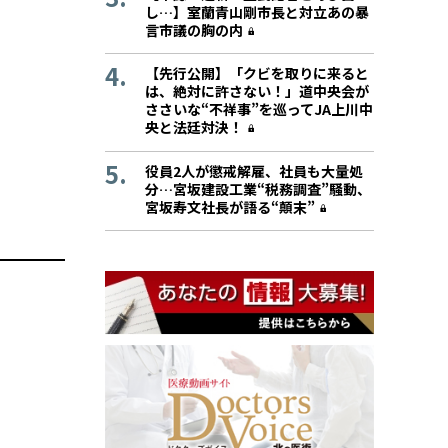
し…】室蘭青山剛市長と対立あの暴
言市議の胸の内
【先行公開】「クビを取りに来ると
は、絶対に許さない！」道中央会が
ささいな“不祥事”を巡ってJA上川中
央と法廷対決！
役員2人が懲戒解雇、社員も大量処
分…宮坂建設工業“税務調査”騒動、
宮坂寿文社長が語る“顛末”