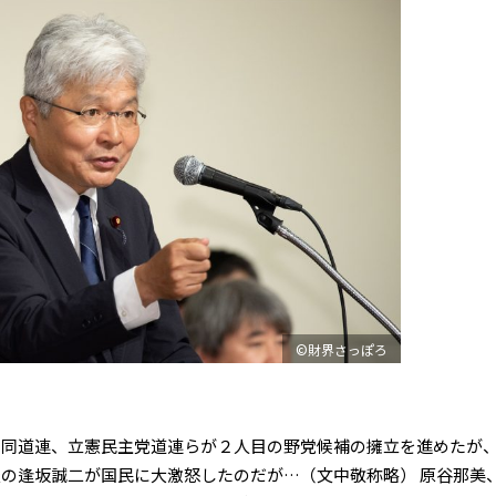
©財界さっぽろ
同道連、立憲民主党道連らが２人目の野党候補の擁立を進めたが
の逢坂誠二が国民に大激怒したのだが…（文中敬称略） 原谷那美