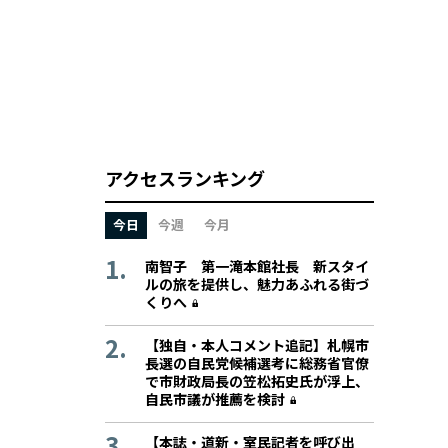
アクセスランキング
今日
今週
今月
南智子 第一滝本館社長 新スタイ
ルの旅を提供し、魅力あふれる街づ
くりへ
【独自・本人コメント追記】札幌市
長選の自民党候補選考に総務省官僚
で市財政局長の笠松拓史氏が浮上、
自民市議が推薦を検討
【本誌・道新・室民記者を呼び出