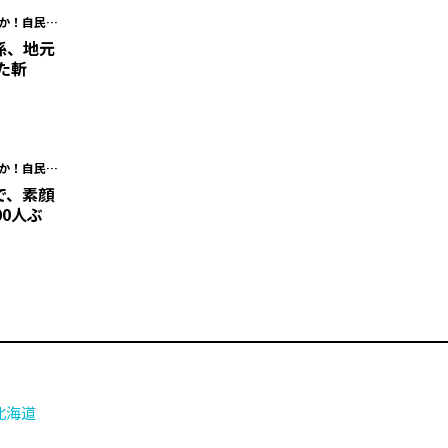
だか！自民会
海道議
係、地元
た斬
だか！自民会
海道議
で、素顔
00人ぶ
北海道