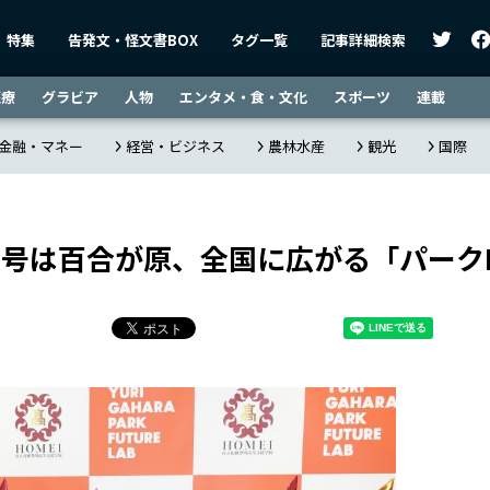
特集
告発文・怪文書BOX
タグ一覧
記事詳細検索
医療
グラビア
人物
エンタメ・食・文化
スポーツ
連載
金融・マネー
経営・ビジネス
農林水産
観光
国際
１号は百合が原、全国に広がる「パークP