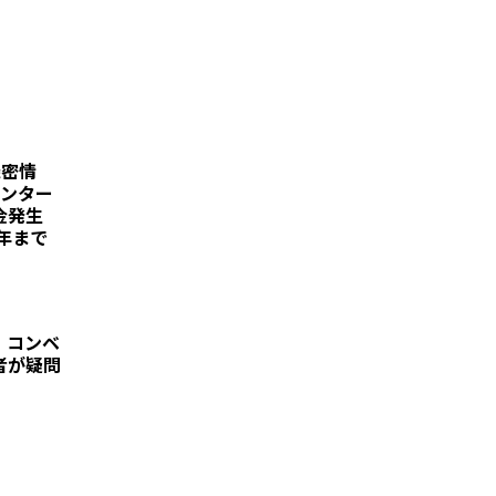
機密情
センター
約金発生
0年まで
、コンベ
者が疑問