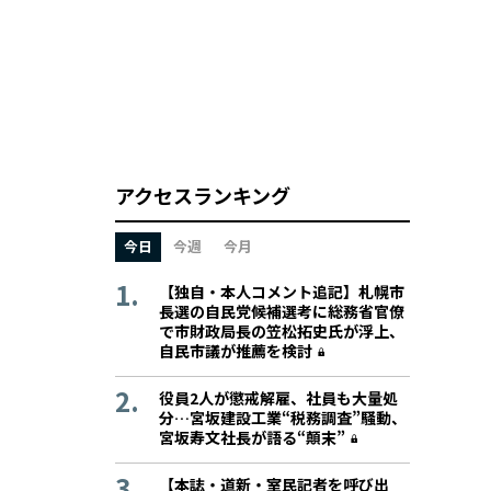
アクセスランキング
今日
今週
今月
【独自・本人コメント追記】札幌市
長選の自民党候補選考に総務省官僚
で市財政局長の笠松拓史氏が浮上、
自民市議が推薦を検討
役員2人が懲戒解雇、社員も大量処
分…宮坂建設工業“税務調査”騒動、
宮坂寿文社長が語る“顛末”
【本誌・道新・室民記者を呼び出