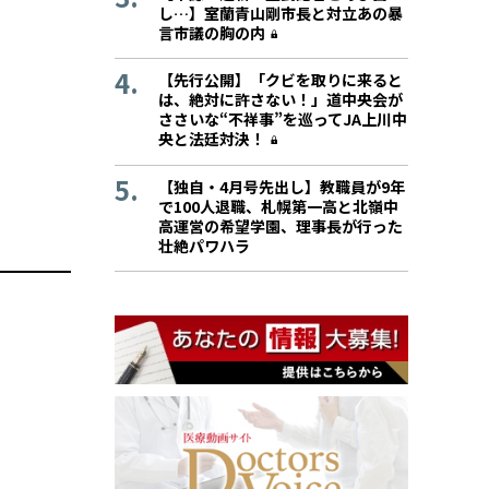
し…】室蘭青山剛市長と対立あの暴
言市議の胸の内
【先行公開】「クビを取りに来ると
は、絶対に許さない！」道中央会が
ささいな“不祥事”を巡ってJA上川中
央と法廷対決！
【独自・4月号先出し】教職員が9年
で100人退職、札幌第一高と北嶺中
高運営の希望学園、理事長が行った
壮絶パワハラ