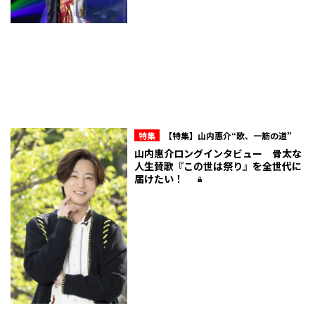
特集
【特集】山内惠介“歌、一筋の道”
山内惠介ロングインタビュー 骨太な
人生賛歌『この世は祭り』を全世代に
届けたい！