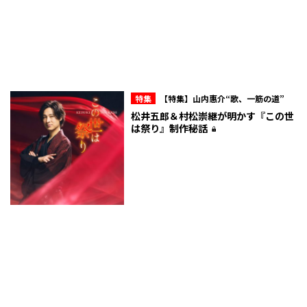
特集
【特集】山内惠介“歌、一筋の道”
松井五郎＆村松崇継が明かす『この世
は祭り』制作秘話