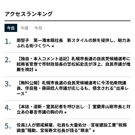
アクセスランキング
今日
今週
今月
南智子 第一滝本館社長 新スタイルの旅を提供し、魅力あ
ふれる街づくりへ
【独自・本人コメント追記】札幌市長選の自民党候補選考に
総務省官僚で市財政局長の笠松拓史氏が浮上、自民市議が推
薦を検討
【無料公開】札幌市長選の自民党候補選考に今洋佑衆院議
員、伴良隆・藤田稔人市議が応じるも、懸念される“出来レ
ース”
【本誌・道新・室民記者を呼び出し…】室蘭青山剛市長と対
立あの暴言市議の胸の内
役員2人が懲戒解雇、社員も大量処分…宮坂建設工業“税務
調査”騒動、宮坂寿文社長が語る“顛末”