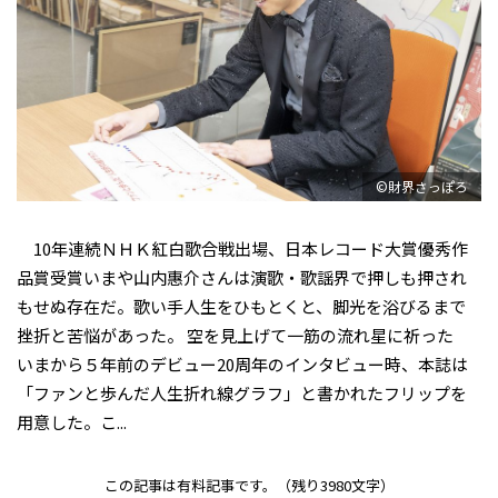
©財界さっぽろ
10年連続ＮＨＫ紅白歌合戦出場、日本レコード大賞優秀作
品賞受賞――いまや山内惠介さんは演歌・歌謡界で押しも押され
もせぬ存在だ。歌い手人生をひもとくと、脚光を浴びるまで
挫折と苦悩があった。 空を見上げて一筋の流れ星に祈った
いまから５年前のデビュー20周年のインタビュー時、本誌は
「ファンと歩んだ人生折れ線グラフ」と書かれたフリップを
用意した。こ...
この記事は有料記事です。
（残り3980文字）