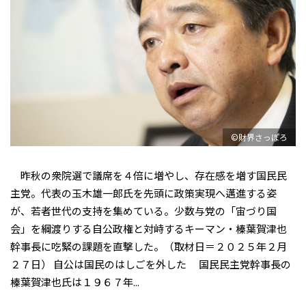
©財界さっぽろ
昨秋の衆院選で議席を４倍に増やし、存在感を増す国民民
主党。代表の玉木雄一郎氏を先頭に政策実現へ邁進する姿
が、若者世代の支持を集めている。少数与党の「宙づり国
会」を綱渡りする自公政権と対峙するキーマン・榛葉賀津也
幹事長に吃緊の課題を直撃した。（取材日＝２０２５年２月
２７日） 自公は国民のはしごを外した 国民民主党幹事長の
榛葉賀津也氏は１９６７年...