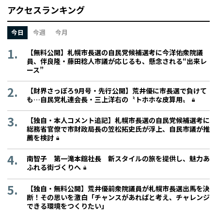
アクセスランキング
今日
今週
今月
【無料公開】札幌市長選の自民党候補選考に今洋佑衆院議
員、伴良隆・藤田稔人市議が応じるも、懸念される“出来レ
ース”
【財界さっぽろ9月号・先行公開】荒井優に市長選で負けて
も…自民党札連会長・三上洋右の〝トホホな皮算用〟
【独自・本人コメント追記】札幌市長選の自民党候補選考に
総務省官僚で市財政局長の笠松拓史氏が浮上、自民市議が推
薦を検討
南智子 第一滝本館社長 新スタイルの旅を提供し、魅力あ
ふれる街づくりへ
【独自・無料公開】荒井優前衆院議員が札幌市長選出馬を決
断！その思いを激白「チャンスがあればと考え、チャレンジ
できる環境をつくりたい」