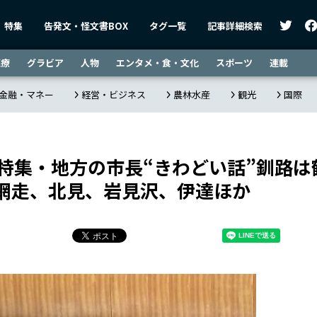
特集
告発文・怪文書BOX
タグ一覧
記事詳細検索
医療
グラビア
人物
エンタメ・食・文化
スポーツ
連載
金融・マネー
経営・ビジネス
農林水産
観光
国際
特集・地方の市長“きわどい話”――釧路は
網走、北見、岩見沢、伊達ほか