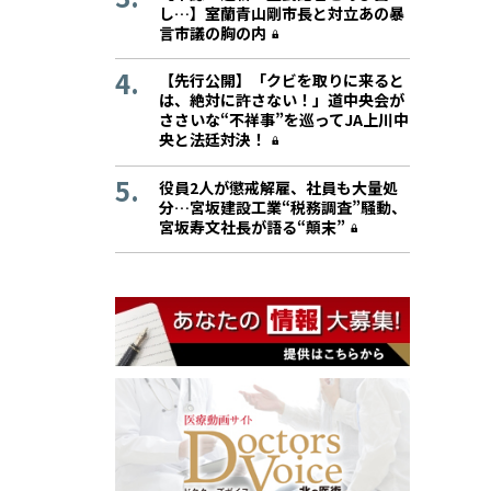
し…】室蘭青山剛市長と対立あの暴
言市議の胸の内
【先行公開】「クビを取りに来ると
は、絶対に許さない！」道中央会が
ささいな“不祥事”を巡ってJA上川中
央と法廷対決！
役員2人が懲戒解雇、社員も大量処
分…宮坂建設工業“税務調査”騒動、
宮坂寿文社長が語る“顛末”