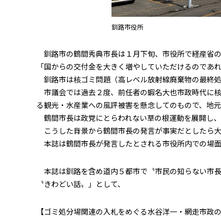
釧路市役所
釧路市の鶴間秀典市長は１月下旬、市役所で経産省の
「国からの交付金を大きく増やしていただけるのであ
釧路市は核ゴミ問題（高レベル放射線廃棄物の最終処
市議会では過去２度、前任者の蝦名大也市政時代に核
る観光・水産業への風評被害を懸念してのもので、地元
鶴間市長は政党にとらわれない草の根運動を展開し、
こうした背景から鶴間市長の発言が事実だとしたら大
本誌は鶴間市長が発言したとされる市役所内での場面を
本誌は釧路を含め道内５都市で〝市民の知らない市長
〝きわどい話〟」として、
【ゴミ処分場関連の入札をめぐる水谷洋一・網走市政