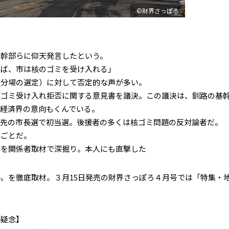
©財界さっぽろ
幹部らに仰天発言したという。
れば、市は核のゴミを受け入れる」
分場の選定）に対して否定的な声が多い。
ゴミ受け入れ拒否に関する意見書を議決。この議決は、釧路の基
経済界の意向もくんでいる。
先の市長選で初当選。後援者の多くは核ゴミ問題の反対論者だ。
ごとだ。
関係者取材で深掘り。本人にも直撃した――
〟を徹底取材。３月15日発売の財界さっぽろ４月号では「特集・
の疑念】