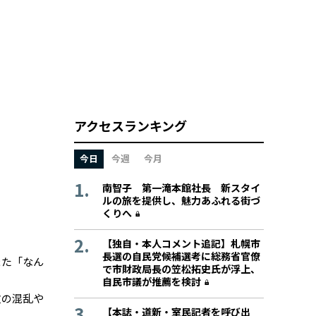
アクセスランキング
今日
今週
今月
南智子 第一滝本館社長 新スタイ
ルの旅を提供し、魅力あふれる街づ
くりへ
【独自・本人コメント追記】札幌市
長選の自民党候補選考に総務省官僚
また「なん
で市財政局長の笠松拓史氏が浮上、
自民市議が推薦を検討
政の混乱や
【本誌・道新・室民記者を呼び出