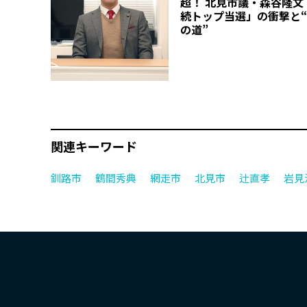
超！ 北見市議・森谷隆文
続トップ当選」の衝撃と
の道”
関連キーワード
釧路市
鶴間秀典
網走市
北見市
辻直孝
岩見