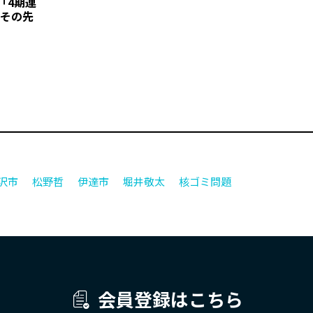
「4期連
“その先
沢市
松野哲
伊達市
堀井敬太
核ゴミ問題
会員登録はこちら