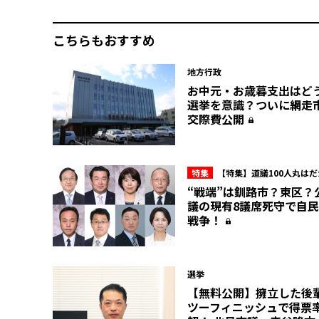
こちらもおすすめ
地方行政
お中元・お歳暮支出は
選挙を意識？ついに網走
交際費公開
特集
【特集】道議100人丸は
派内のマル秘情報を赤裸々に！北
“戦端”は釧路市？東区？
会“ここだけの話”
議の現有8議席死守で自
戦争！
選挙
【無料公開】擁立した後
ツーフィニッシュで得票率