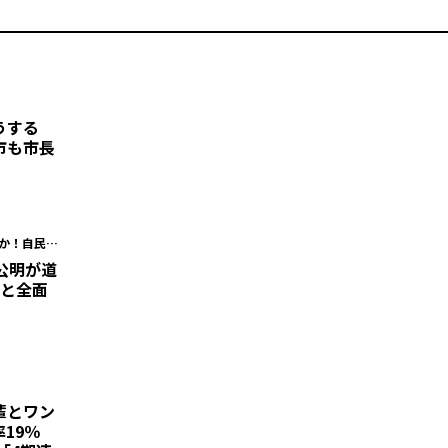
どうする
市も市長
だか！自民会
海道議
公明が道
民と全面
輩とワン
19％