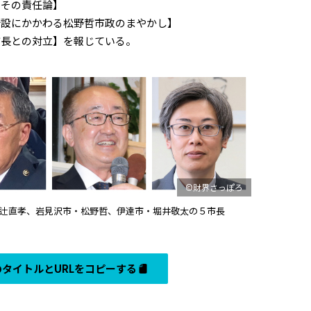
とその責任論】
新設にかかわる松野哲市政のまやかし】
との対立】――を報じている。
©財界さっぽろ
辻直孝、岩見沢市・松野哲、伊達市・堀井敬太の５市長
タイトルとURLをコピーする