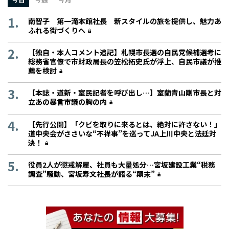
南智子 第一滝本館社長 新スタイルの旅を提供し、魅力あ
ふれる街づくりへ
【独自・本人コメント追記】札幌市長選の自民党候補選考に
総務省官僚で市財政局長の笠松拓史氏が浮上、自民市議が推
薦を検討
【本誌・道新・室民記者を呼び出し…】室蘭青山剛市長と対
立あの暴言市議の胸の内
【先行公開】「クビを取りに来るとは、絶対に許さない！」
道中央会がささいな“不祥事”を巡ってJA上川中央と法廷対
決！
役員2人が懲戒解雇、社員も大量処分…宮坂建設工業“税務
調査”騒動、宮坂寿文社長が語る“顛末”