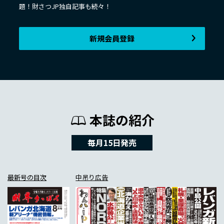
題！財さつJP独自記事も続々！
新規会員登録
本誌の紹介
毎月15日発売
最新号の目次
中吊り広告