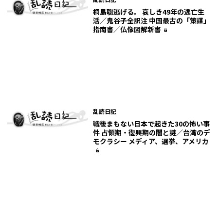
桐島聡逃げる。 哀しき49年の逃亡生
活／鬼谷子全訳注 中国最古の「策謀」
指南書／仏像図解新書
乱読日記
戦後まもない日本で起きた30の怖い事
件 占領期・復興期の闇と謎／台湾のデ
モクラシー メディア、選挙、アメリカ