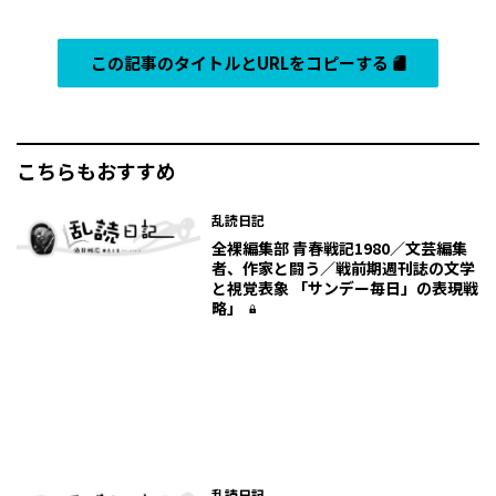
この記事のタイトルとURLをコピーする
こちらもおすすめ
乱読日記
全裸編集部 青春戦記1980／文芸編集
者、作家と闘う／戦前期週刊誌の文学
と視覚表象 「サンデー毎日」の表現戦
略」
乱読日記