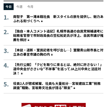
今日
今週
今月
南智子 第一滝本館社長 新スタイルの旅を提供し、魅力あ
ふれる街づくりへ
【独自・本人コメント追記】札幌市長選の自民党候補選考に
総務省官僚で市財政局長の笠松拓史氏が浮上、自民市議が推
薦を検討
【本誌・道新・室民記者を呼び出し…】室蘭青山剛市長と対
立あの暴言市議の胸の内
【先行公開】「クビを取りに来るとは、絶対に許さない！」
道中央会がささいな“不祥事”を巡ってJA上川中央と法廷対
決！
役員2人が懲戒解雇、社員も大量処分…宮坂建設工業“税務
調査”騒動、宮坂寿文社長が語る“顛末”