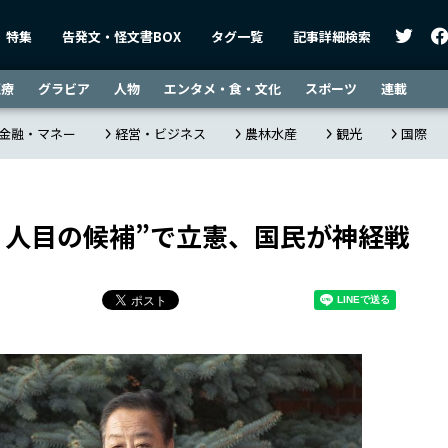
特集
告発文・怪文書BOX
タグ一覧
記事詳細検索
医療
グラビア
人物
エンタメ・食・文化
スポーツ
連載
金融・マネー
経営・ビジネス
農林水産
観光
国際
２人目の候補”で立憲、国民が神経戦