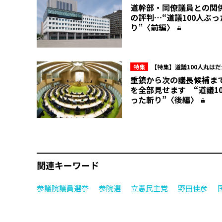
派内のマル秘情報を赤裸々に！北
道幹部・同僚議員との関
会“ここだけの話”
の評判…“道議100人ぶっ
り”〈前編〉
特集
【特集】道議100人丸は
派内のマル秘情報を赤裸々に！北
重鎮から次の議長候補ま
会“ここだけの話”
を全部見せます “道議1
った斬り”〈後編〉
関連キーワード
参議院議員選挙
参院選
立憲民主党
野田佳彦