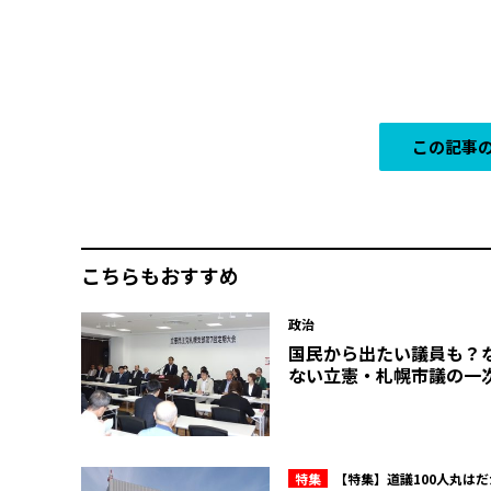
この記事の
こちらもおすすめ
政治
国民から出たい議員も？
ない立憲・札幌市議の一
特集
【特集】道議100人丸は