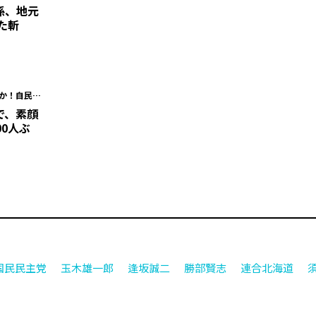
海道議
係、地元
た斬
だか！自民会
海道議
で、素顔
00人ぶ
国民民主党
玉木雄一郎
逢坂誠二
勝部賢志
連合北海道