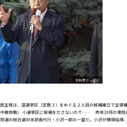
©財界さっぽろ
民主党は、道選挙区（定数３）をめぐる２人目の候補擁立で主導
中敬称略） 小選挙区に候補をださないので…… 昨年10月の衆院
選の総合選対本部長代行・小沢一郎の一室だ。小沢が陣頭指揮...