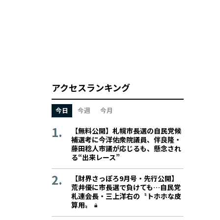
アクセスランキング
今日
今週
今月
【無料公開】札幌市長選の自民党候
補選考に今洋佑衆院議員、伴良隆・
藤田稔人市議が応じるも、懸念され
る“出来レース”
【財界さっぽろ9月号・先行公開】
荒井優に市長選で負けても…自民党
札連会長・三上洋右の〝トホホな皮
算用〟