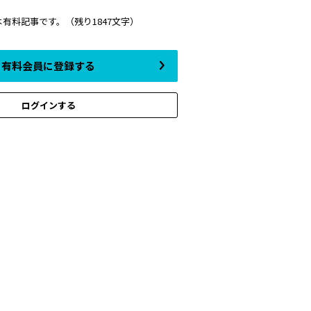
は有料記事です。
（残り1847文字）
有料会員に登録する
ログインする