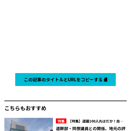
この記事のタイトルとURLをコピーする
こちらもおすすめ
特集
【特集】道議100人丸はだか！自民
会派内のマル秘情報を赤裸々に！北海道議
道幹部・同僚議員との関係、地元の評