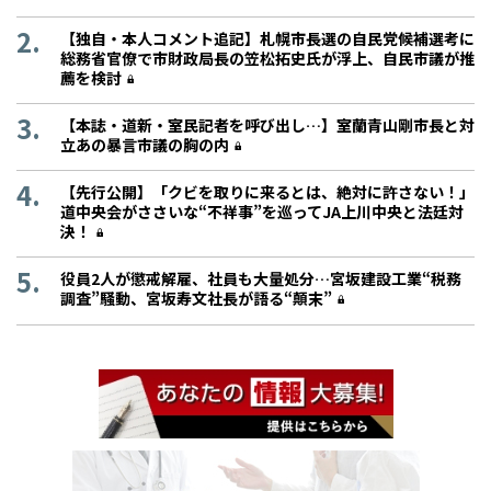
【独自・本人コメント追記】札幌市長選の自民党候補選考に
総務省官僚で市財政局長の笠松拓史氏が浮上、自民市議が推
薦を検討
【本誌・道新・室民記者を呼び出し…】室蘭青山剛市長と対
立あの暴言市議の胸の内
【先行公開】「クビを取りに来るとは、絶対に許さない！」
道中央会がささいな“不祥事”を巡ってJA上川中央と法廷対
決！
役員2人が懲戒解雇、社員も大量処分…宮坂建設工業“税務
調査”騒動、宮坂寿文社長が語る“顛末”