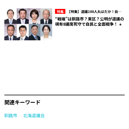
特集
【特集】道議100人丸はだか！自民
会派内のマル秘情報を赤裸々に！北海道議
“戦端”は釧路市？東区？公明が道議の
会“ここだけの話”
現有8議席死守で自民と全面戦争！
関連キーワード
釧路市
北海道議会