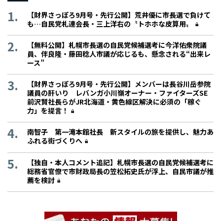
【財界さっぽろ9月号・先行公開】荒井優に市長選で負けて
も…自民党札連会長・三上洋右の〝トホホな皮算用〟
【無料公開】札幌市長選の自民党候補選考に今洋佑衆院議
員、伴良隆・藤田稔人市議が応じるも、懸念される“出来レ
ース”
【財界さっぽろ9月号・先行公開】メンバーは長谷川岳参院
議員の肝いり レバンガ小川嶺オーナー・ファイターズSE
前沢賢社長らがJR北海道・黄色線区解決に必須の「稼ぐ
力」を提言！
南智子 第一滝本館社長 新スタイルの旅を提供し、魅力あ
ふれる街づくりへ
【独自・本人コメント追記】札幌市長選の自民党候補選考に
総務省官僚で市財政局長の笠松拓史氏が浮上、自民市議が推
薦を検討