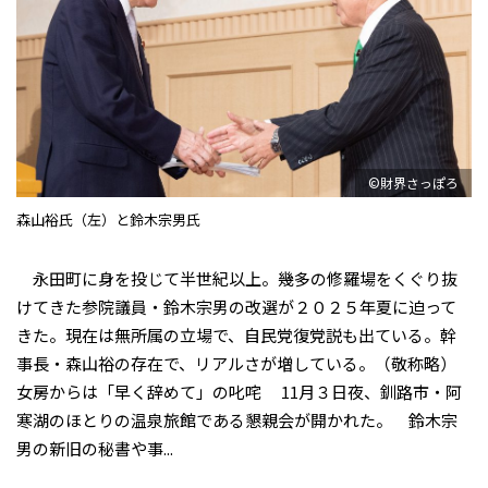
©財界さっぽろ
森山裕氏（左）と鈴木宗男氏
永田町に身を投じて半世紀以上。幾多の修羅場をくぐり抜
けてきた参院議員・鈴木宗男の改選が２０２５年夏に迫って
きた。現在は無所属の立場で、自民党復党説も出ている。幹
事長・森山𥙿の存在で、リアルさが増している。（敬称略）
女房からは「早く辞めて」の叱咤 11月３日夜、釧路市・阿
寒湖のほとりの温泉旅館である懇親会が開かれた。 鈴木宗
男の新旧の秘書や事...