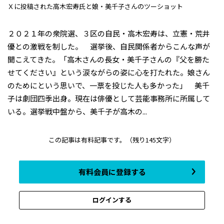
Ｘに投稿された高木宏寿氏と娘・美千子さんのツーショット
２０２１年の衆院選、３区の自民・高木宏寿は、立憲・荒井
優との激戦を制した。 選挙後、自民関係者からこんな声が
聞こえてきた。「高木さんの長女・美千子さんの『父を勝た
せてください』という涙ながらの姿に心を打たれた。娘さん
のためにという思いで、一票を投じた人も多かった」 美千
子は劇団四季出身。現在は俳優として芸能事務所に所属して
いる。選挙戦中盤から、美千子が高木の...
この記事は有料記事です。
（残り145文字）
有料会員に登録する
ログインする