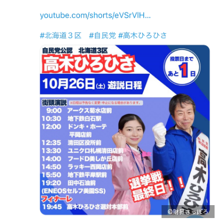
©財界さっぽろ