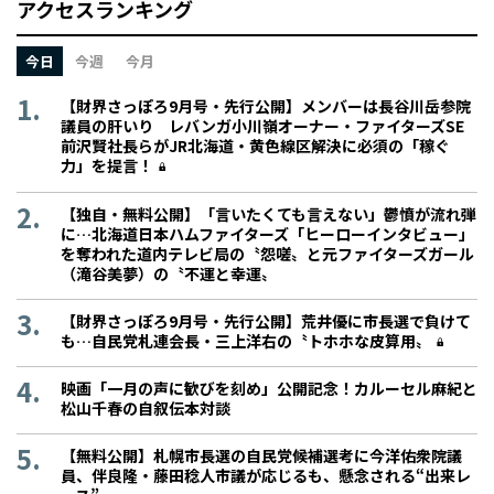
アクセスランキング
今日
今週
今月
【財界さっぽろ9月号・先行公開】メンバーは長谷川岳参院
議員の肝いり レバンガ小川嶺オーナー・ファイターズSE
前沢賢社長らがJR北海道・黄色線区解決に必須の「稼ぐ
力」を提言！
【独自・無料公開】「言いたくても言えない」鬱憤が流れ弾
に…北海道日本ハムファイターズ「ヒーローインタビュー」
を奪われた道内テレビ局の〝怨嗟〟と元ファイターズガール
（滝谷美夢）の〝不運と幸運〟
【財界さっぽろ9月号・先行公開】荒井優に市長選で負けて
も…自民党札連会長・三上洋右の〝トホホな皮算用〟
映画「一月の声に歓びを刻め」公開記念！カルーセル麻紀と
松山千春の自叙伝本対談
【無料公開】札幌市長選の自民党候補選考に今洋佑衆院議
員、伴良隆・藤田稔人市議が応じるも、懸念される“出来レ