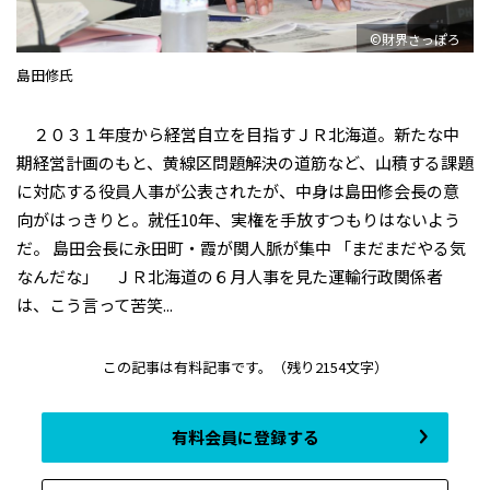
©財界さっぽろ
島田修氏
２０３１年度から経営自立を目指すＪＲ北海道。新たな中
期経営計画のもと、黄線区問題解決の道筋など、山積する課題
に対応する役員人事が公表されたが、中身は島田修会長の意
向がはっきりと。就任10年、実権を手放すつもりはないよう
だ。 島田会長に永田町・霞が関人脈が集中 「まだまだやる気
なんだな」 ＪＲ北海道の６月人事を見た運輸行政関係者
は、こう言って苦笑...
この記事は有料記事です。
（残り2154文字）
有料会員に登録する