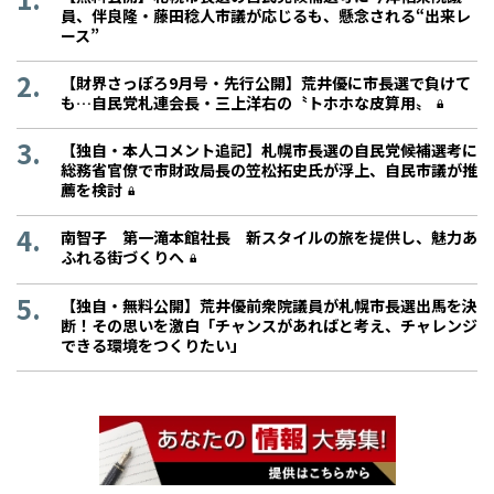
員、伴良隆・藤田稔人市議が応じるも、懸念される“出来レ
ース”
【財界さっぽろ9月号・先行公開】荒井優に市長選で負けて
も…自民党札連会長・三上洋右の〝トホホな皮算用〟
【独自・本人コメント追記】札幌市長選の自民党候補選考に
総務省官僚で市財政局長の笠松拓史氏が浮上、自民市議が推
薦を検討
南智子 第一滝本館社長 新スタイルの旅を提供し、魅力あ
ふれる街づくりへ
【独自・無料公開】荒井優前衆院議員が札幌市長選出馬を決
断！その思いを激白「チャンスがあればと考え、チャレンジ
できる環境をつくりたい」