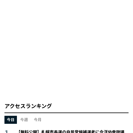
アクセスランキング
今日
今週
今月
【無料公開】札幌市長選の自民党候補選考に今洋佑衆院議