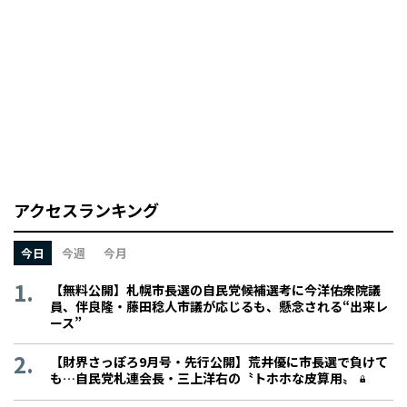
アクセスランキング
今日
今週
今月
【無料公開】札幌市長選の自民党候補選考に今洋佑衆院議
員、伴良隆・藤田稔人市議が応じるも、懸念される“出来レ
ース”
【財界さっぽろ9月号・先行公開】荒井優に市長選で負けて
も…自民党札連会長・三上洋右の〝トホホな皮算用〟