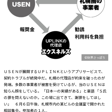
©財界さっぽろ
ＵＳＥＮが展開するＵＰＬＩＮＫというアプリサービスで、
契約トラブルが続発中だ。札幌の代理店が約束を破ったのが
発端。多数の事業者が被害を受けているが、当のＵＳＥＮは
知らん顔をしている。 「日本一の実績がある」と豪語 「Ｓ氏
の罪を問えないのか。この場に出てきて、謝罪をしてほし
い」 ６月６日午後、札幌市内の某ビルの会議室で開かれた
相談集会。参加者の１人...