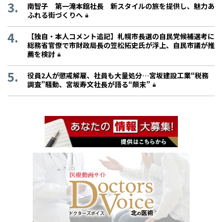
南智子 第一滝本館社長 新スタイルの旅を提供し、魅力あ
ふれる街づくりへ
【独自・本人コメント追記】札幌市長選の自民党候補選考に
総務省官僚で市財政局長の笠松拓史氏が浮上、自民市議が推
薦を検討
役員2人が懲戒解雇、社員も大量処分…宮坂建設工業“税務
調査”騒動、宮坂寿文社長が語る“顛末”