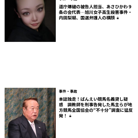
道庁爆破の被告人担当、あさひかわ９
条の会代表…旭川女子高生殺害事件・
内田梨瑚、国選弁護人の横顔
事件・事故
本誌独走！ばんえい競馬名義貸し疑
惑 調教師を刑事告発した馬主らが地
方競馬全国協会の“不十分”調査に猛反
発！