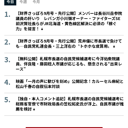
今日
今週
今月
【財界さっぽろ9月号・先行公開】メンバーは長谷川岳参院
議員の肝いり レバンガ小川嶺オーナー・ファイターズSE
前沢賢社長らがJR北海道・黄色線区解決に必須の「稼ぐ
力」を提言！
【財界さっぽろ9月号・先行公開】荒井優に市長選で負けて
も…自民党札連会長・三上洋右の〝トホホな皮算用〟
【無料公開】札幌市長選の自民党候補選考に今洋佑衆院議
員、伴良隆・藤田稔人市議が応じるも、懸念される“出来レ
ース”
映画「一月の声に歓びを刻め」公開記念！カルーセル麻紀と
松山千春の自叙伝本対談
【独自・本人コメント追記】札幌市長選の自民党候補選考に
総務省官僚で市財政局長の笠松拓史氏が浮上、自民市議が推
薦を検討