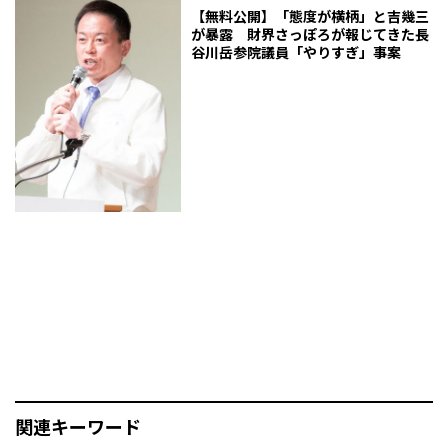
ー
【無料公開】「態度が横柄」と吉幾三
が暴露 財界さっぽろが報じてきた長
谷川岳参院議員「やりすぎ」事案
関連キーワード