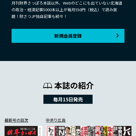
月刊財界さっぽろ本誌以外、Webのどこにも出ていない北海道
の政治・経済記事5000本以上が毎月550円（税込）で読み放
題！財さつJP独自記事も続々！
新規会員登録
本誌の紹介
毎月15日発売
最新号の目次
中吊り広告