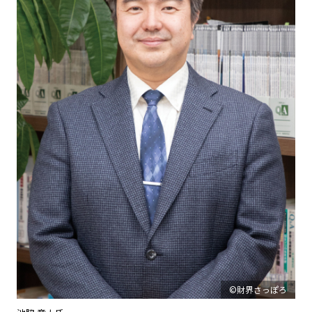
©財界さっぽろ