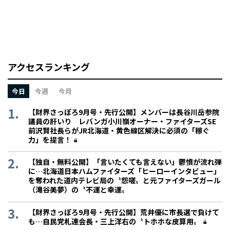
アクセスランキング
今日
今週
今月
【財界さっぽろ9月号・先行公開】メンバーは長谷川岳参院
議員の肝いり レバンガ小川嶺オーナー・ファイターズSE
前沢賢社長らがJR北海道・黄色線区解決に必須の「稼ぐ
力」を提言！
【独自・無料公開】「言いたくても言えない」鬱憤が流れ弾
に…北海道日本ハムファイターズ「ヒーローインタビュー」
を奪われた道内テレビ局の〝怨嗟〟と元ファイターズガール
（滝谷美夢）の〝不運と幸運〟
【財界さっぽろ9月号・先行公開】荒井優に市長選で負けて
も…自民党札連会長・三上洋右の〝トホホな皮算用〟