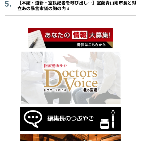
【本誌・道新・室民記者を呼び出し…】室蘭青山剛市長と対
立あの暴言市議の胸の内