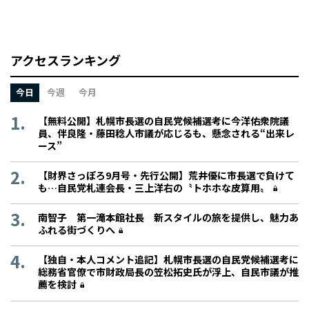
アクセスランキング
今日
今週
今月
【無料公開】札幌市長選の自民党候補選考に今洋佑衆院議
員、伴良隆・藤田稔人市議が応じるも、懸念される“出来レ
ース”
【財界さっぽろ9月号・先行公開】荒井優に市長選で負けて
も…自民党札連会長・三上洋右の〝トホホな皮算用〟
南智子 第一滝本館社長 新スタイルの旅を提供し、魅力あ
ふれる街づくりへ
【独自・本人コメント追記】札幌市長選の自民党候補選考に
総務省官僚で市財政局長の笠松拓史氏が浮上、自民市議が推
薦を検討