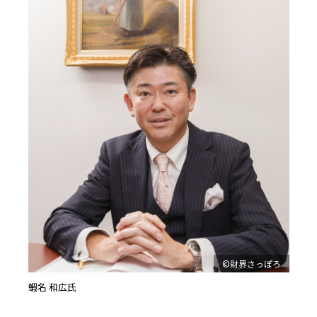
©財界さっぽろ
蝦名 和広氏