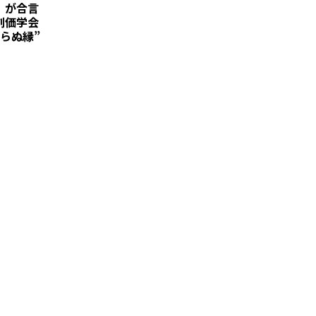
」が合言
創価学会
らぬ縁”