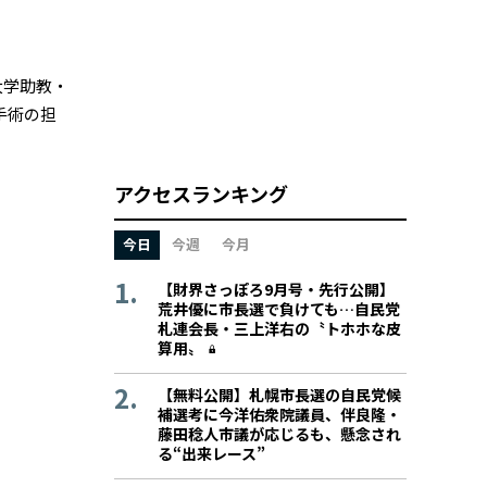
大学助教・
手術の担
アクセスランキング
今日
今週
今月
【財界さっぽろ9月号・先行公開】
荒井優に市長選で負けても…自民党
札連会長・三上洋右の〝トホホな皮
算用〟
【無料公開】札幌市長選の自民党候
補選考に今洋佑衆院議員、伴良隆・
藤田稔人市議が応じるも、懸念され
る“出来レース”