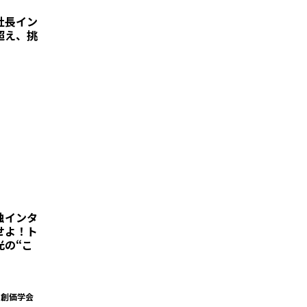
社長イン
超え、挑
独インタ
せよ！ト
光の“こ
・創価学会