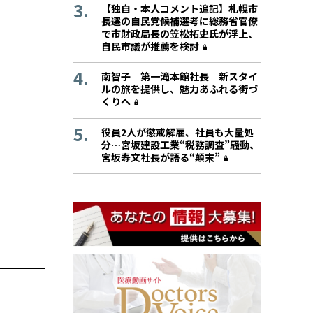
【独自・本人コメント追記】札幌市
長選の自民党候補選考に総務省官僚
で市財政局長の笠松拓史氏が浮上、
自民市議が推薦を検討
南智子 第一滝本館社長 新スタイ
ルの旅を提供し、魅力あふれる街づ
くりへ
役員2人が懲戒解雇、社員も大量処
分…宮坂建設工業“税務調査”騒動、
宮坂寿文社長が語る“顛末”