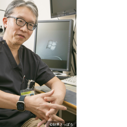
©財界さっぽろ