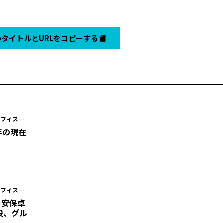
タイトルとURLをコピーする
オフィスキ
地
周年の現在
オフィスキ
地
・安保卓
役、グル