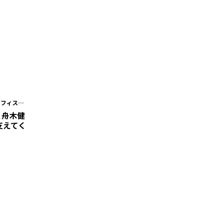
オフィスキ
地
・舟木健
支えてく