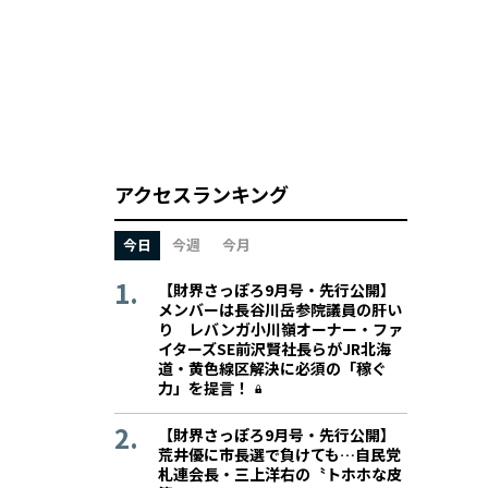
アクセスランキング
今日
今週
今月
【財界さっぽろ9月号・先行公開】
メンバーは長谷川岳参院議員の肝い
り レバンガ小川嶺オーナー・ファ
イターズSE前沢賢社長らがJR北海
道・黄色線区解決に必須の「稼ぐ
力」を提言！
【財界さっぽろ9月号・先行公開】
荒井優に市長選で負けても…自民党
札連会長・三上洋右の〝トホホな皮