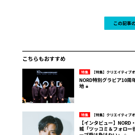
この記事の
こちらもおすすめ
特集
【特集】クリエイティブ
ュー所属・NORD 10周年の現在
NORD特別グラビア――10
地――
特集
【特集】クリエイティブ
ュー所属・NORD 10周年の現在
【インタビュー】NORD
城「ツッコミ＆フォロー
ープ愛は負けない」