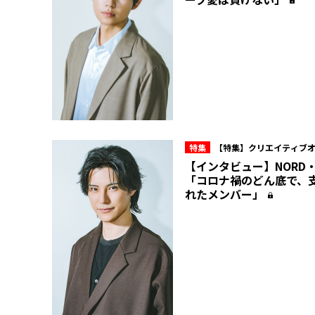
特集
【特集】クリエイティブ
ュー所属・NORD 10周年の現在
【インタビュー】NORD
「コロナ禍のどん底で、
れたメンバー」