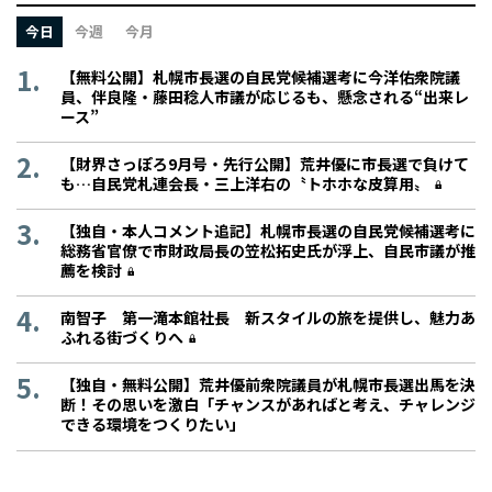
今日
今週
今月
【無料公開】札幌市長選の自民党候補選考に今洋佑衆院議
員、伴良隆・藤田稔人市議が応じるも、懸念される“出来レ
ース”
【財界さっぽろ9月号・先行公開】荒井優に市長選で負けて
も…自民党札連会長・三上洋右の〝トホホな皮算用〟
【独自・本人コメント追記】札幌市長選の自民党候補選考に
総務省官僚で市財政局長の笠松拓史氏が浮上、自民市議が推
薦を検討
南智子 第一滝本館社長 新スタイルの旅を提供し、魅力あ
ふれる街づくりへ
【独自・無料公開】荒井優前衆院議員が札幌市長選出馬を決
断！その思いを激白「チャンスがあればと考え、チャレンジ
できる環境をつくりたい」