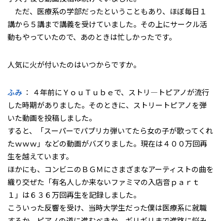
ただ、医療系の学部だったということもあり、ほぼ毎日１
講から５講まで講義を受けていました。その上にサークル活
動もやっていたので、あのときは忙しかったです。
――人気に火が付いたのはいつからですか。
ふみ
： ４年前にＹｏｕＴｕｂｅで、ストリ―トピアノが流行
した時期がありました。そのときに、ストリートピアノを弾
いた動画を投稿しました。
すると、「スーパーでパプリカ弾いてたら女の子が歌ってくれ
たｗｗｗ」などの動画がバズりました。現在は４００万回再
生を越えています。
ほかにも、コンビニのＢＧＭにさまざまなアーティストの曲を
織り交ぜた「有名人しか来ないファミマの入店音ｐａｒｔ
１」は６３６万回再生を記録しました。
こういった反響を受け、当時大学生だった僕は医療系に就職
するか、ピアノの道に進むべきか、ギリギリまで進路に悩み