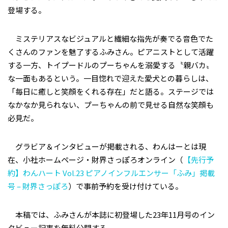
登場する。
ミステリアスなビジュアルと繊細な指先が奏でる音色でた
くさんのファンを魅了するふみさん。ピアニストとして活躍
する一方、トイプードルのプーちゃんを溺愛する〝親バカ〟
な一面もあるという。一目惚れで迎えた愛犬との暮らしは、
「毎日に癒しと笑顔をくれる存在」だと語る。ステージでは
なかなか見られない、プーちゃんの前で見せる自然な笑顔も
必見だ。
グラビア＆インタビューが掲載される、わんはーとは現
在、小社ホームページ・財界さっぽろオンライン（
【先行予
約】わんハート Vol.23 ピアノインフルエンサー「ふみ」掲載
号 – 財界さっぽろ
）で事前予約を受け付けている。
本稿では、ふみさんが本誌に初登場した23年11月号のイン
タビュー記事を無料公開する。