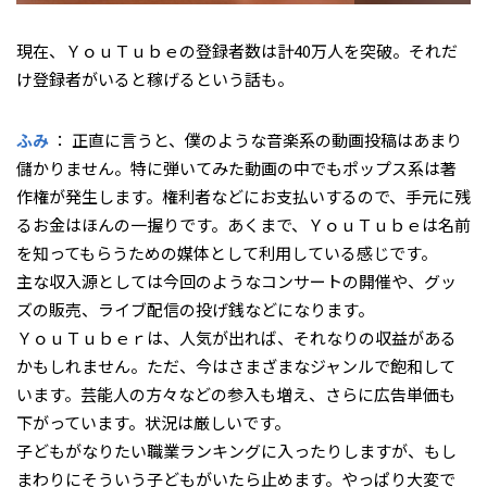
――現在、ＹｏｕＴｕｂｅの登録者数は計40万人を突破。それだ
け登録者がいると稼げるという話も。
ふみ
： 正直に言うと、僕のような音楽系の動画投稿はあまり
儲かりません。特に弾いてみた動画の中でもポップス系は著
作権が発生します。権利者などにお支払いするので、手元に残
るお金はほんの一握りです。あくまで、ＹｏｕＴｕｂｅは名前
を知ってもらうための媒体として利用している感じです。
主な収入源としては今回のようなコンサートの開催や、グッ
ズの販売、ライブ配信の投げ銭などになります。
ＹｏｕＴｕｂｅｒは、人気が出れば、それなりの収益がある
かもしれません。ただ、今はさまざまなジャンルで飽和して
います。芸能人の方々などの参入も増え、さらに広告単価も
下がっています。状況は厳しいです。
子どもがなりたい職業ランキングに入ったりしますが、もし
まわりにそういう子どもがいたら止めます。やっぱり大変で