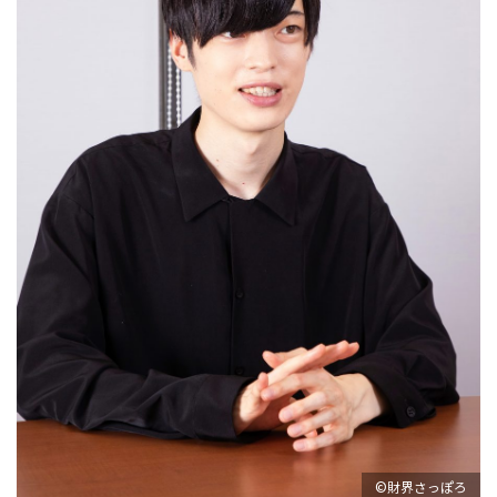
©財界さっぽろ