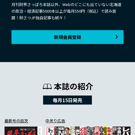
月刊財界さっぽろ本誌以外、Webのどこにも出ていない北海道
の政治・経済記事5000本以上が毎月550円（税込）で読み放
題！財さつJP独自記事も続々！
新規会員登録
本誌の紹介
毎月15日発売
最新号の目次
中吊り広告