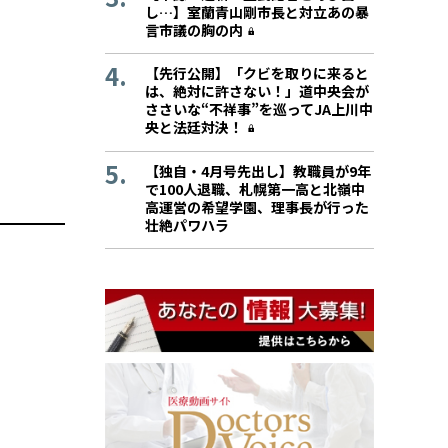
し…】室蘭青山剛市長と対立あの暴
言市議の胸の内
【先行公開】「クビを取りに来ると
は、絶対に許さない！」道中央会が
ささいな“不祥事”を巡ってJA上川中
央と法廷対決！
【独自・4月号先出し】教職員が9年
で100人退職、札幌第一高と北嶺中
高運営の希望学園、理事長が行った
壮絶パワハラ