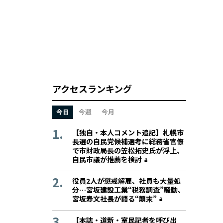
アクセスランキング
今日
今週
今月
【独自・本人コメント追記】札幌市
長選の自民党候補選考に総務省官僚
で市財政局長の笠松拓史氏が浮上、
自民市議が推薦を検討
役員2人が懲戒解雇、社員も大量処
分…宮坂建設工業“税務調査”騒動、
宮坂寿文社長が語る“顛末”
【本誌・道新・室民記者を呼び出