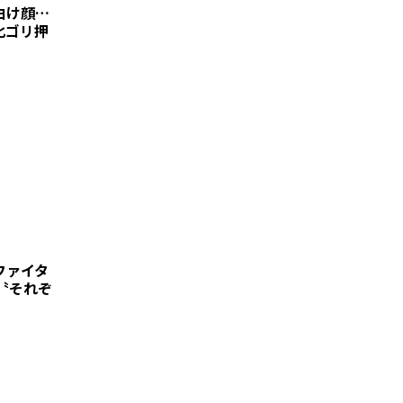
白け顔…
化ゴリ押
ファイタ
〝それぞ