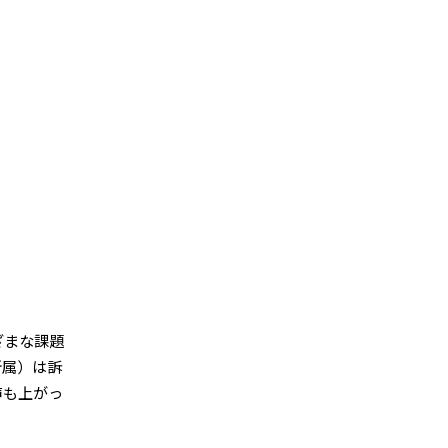
ざまな課題
所属）は訴
声も上がっ