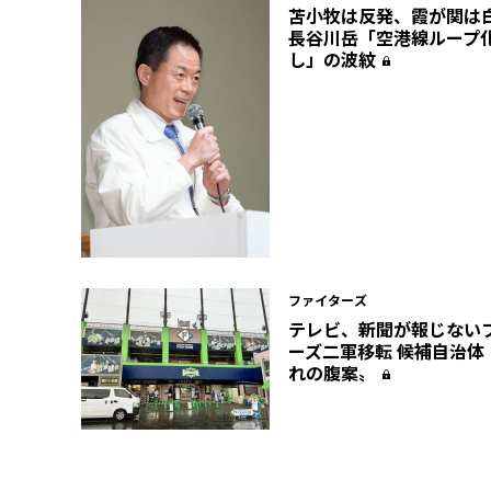
苫小牧は反発、霞が関は
長谷川岳「空港線ループ
し」の波紋
ファイターズ
テレビ、新聞が報じない
ーズ二軍移転 候補自治体
れの腹案〟