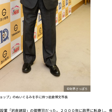
©財界さっぽろ
ョップ」のぬいぐるみを手に持つ岩倉博文市長
設業「岩倉建設」の御曹司だった。２０００年に政界に転身し、