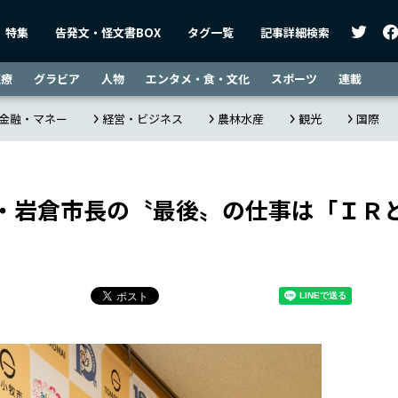
特集
告発文・怪文書BOX
タグ一覧
記事詳細検索
医療
グラビア
人物
エンタメ・食・文化
スポーツ
連載
金融・マネー
経営・ビジネス
農林水産
観光
国際
・岩倉市長の〝最後〟の仕事は「ＩＲ