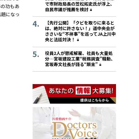
で市財政局長の笠松拓史氏が浮上、
年の功もあ
自民市議が推薦を検討
話題になっ
【先行公開】「クビを取りに来ると
は、絶対に許さない！」道中央会が
ささいな“不祥事”を巡ってJA上川中
央と法廷対決！
役員2人が懲戒解雇、社員も大量処
分…宮坂建設工業“税務調査”騒動、
宮坂寿文社長が語る“顛末”