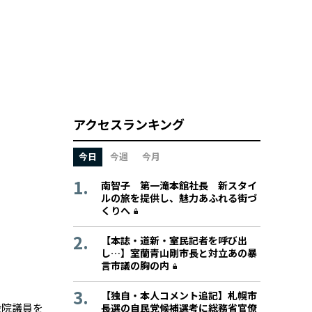
アクセスランキング
今日
今週
今月
南智子 第一滝本館社長 新スタイ
ルの旅を提供し、魅力あふれる街づ
くりへ
【本誌・道新・室民記者を呼び出
し…】室蘭青山剛市長と対立あの暴
言市議の胸の内
【独自・本人コメント追記】札幌市
衆院議員を
長選の自民党候補選考に総務省官僚