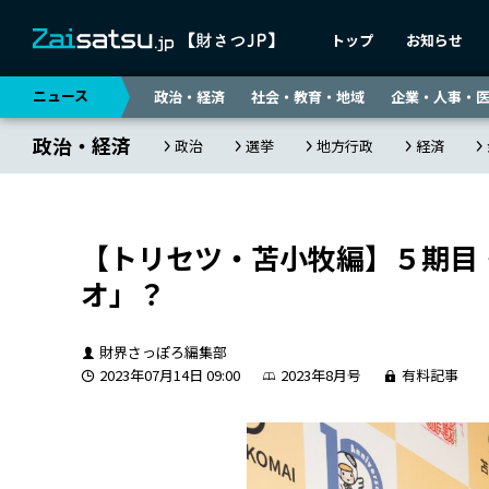
トップ
お知らせ
ニュース
政治・経済
社会・教育・地域
企業・人事・
政治・経済
政治
選挙
地方行政
経済
【トリセツ・苫小牧編】５期目
オ」？
財界さっぽろ編集部
2023年07月14日 09:00
2023年8月号
有料記事