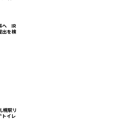
へ IR
提出を検
札幌駅リ
〝トイレ