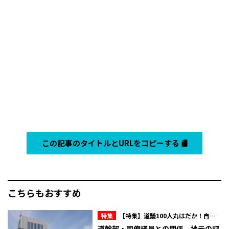
この記事のタイトルとURLをコピーする
こちらもおすすめ
特集
【特集】道議100人丸はだか！自民
会派内のマル秘情報を赤裸々に！北海道議
道幹部・同僚議員との関係、地元の評