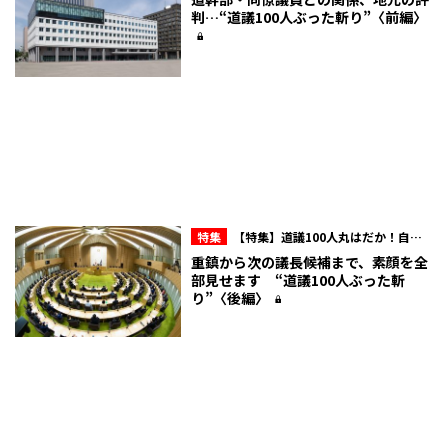
会“ここだけの話”
判…“道議100人ぶった斬り”〈前編〉
特集
【特集】道議100人丸はだか！自民
会派内のマル秘情報を赤裸々に！北海道議
重鎮から次の議長候補まで、素顔を全
会“ここだけの話”
部見せます “道議100人ぶった斬
り”〈後編〉