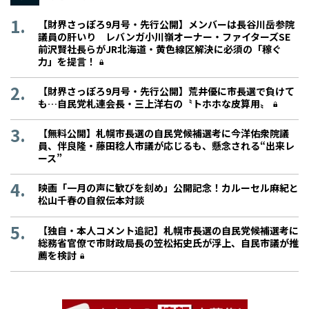
【財界さっぽろ9月号・先行公開】メンバーは長谷川岳参院
議員の肝いり レバンガ小川嶺オーナー・ファイターズSE
前沢賢社長らがJR北海道・黄色線区解決に必須の「稼ぐ
力」を提言！
【財界さっぽろ9月号・先行公開】荒井優に市長選で負けて
も…自民党札連会長・三上洋右の〝トホホな皮算用〟
【無料公開】札幌市長選の自民党候補選考に今洋佑衆院議
員、伴良隆・藤田稔人市議が応じるも、懸念される“出来レ
ース”
映画「一月の声に歓びを刻め」公開記念！カルーセル麻紀と
松山千春の自叙伝本対談
【独自・本人コメント追記】札幌市長選の自民党候補選考に
総務省官僚で市財政局長の笠松拓史氏が浮上、自民市議が推
薦を検討