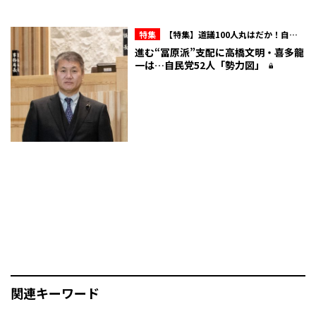
特集
【特集】道議100人丸はだか！自民
会派内のマル秘情報を赤裸々に！北海道議
進む“冨原派”支配に高橋文明・喜多龍
会“ここだけの話”
一は…自民党52人「勢力図」
関連キーワード