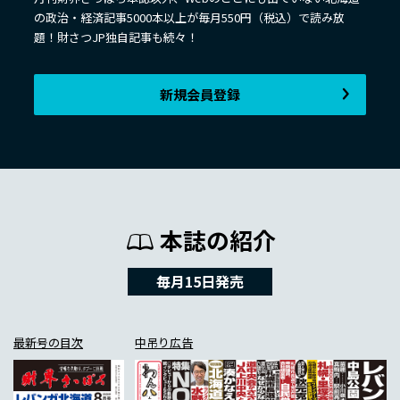
の政治・経済記事5000本以上が毎月550円（税込）で読み放
題！財さつJP独自記事も続々！
新規会員登録
本誌の紹介
毎月15日発売
最新号の目次
中吊り広告