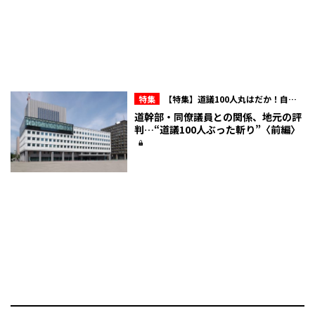
特集
【特集】道議100人丸はだか！自民
会派内のマル秘情報を赤裸々に！北海道議
道幹部・同僚議員との関係、地元の評
会“ここだけの話”
判…“道議100人ぶった斬り”〈前編〉