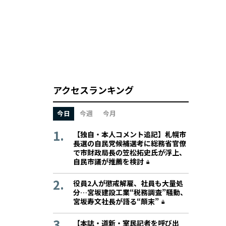
アクセスランキング
今日
今週
今月
【独自・本人コメント追記】札幌市
長選の自民党候補選考に総務省官僚
で市財政局長の笠松拓史氏が浮上、
自民市議が推薦を検討
役員2人が懲戒解雇、社員も大量処
分…宮坂建設工業“税務調査”騒動、
宮坂寿文社長が語る“顛末”
【本誌・道新・室民記者を呼び出