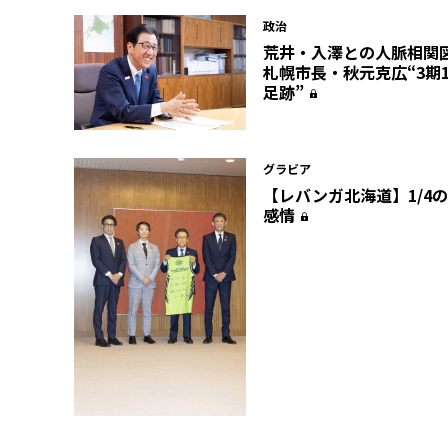
政治
荒井・入澤との人脈相関
札幌市長・秋元克広“3期
足跡”
グラビア
【レバンガ北海道】1/4
感情