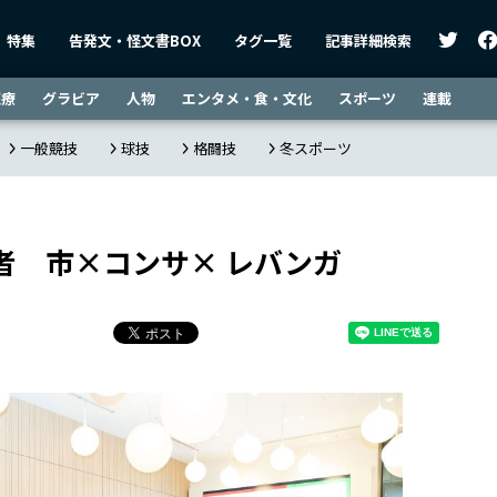
特集
告発文・怪文書BOX
タグ一覧
記事詳細検索
医療
グラビア
人物
エンタメ・食・文化
スポーツ
連載
一般競技
球技
格闘技
冬スポーツ
者 市×コンサ× レバンガ