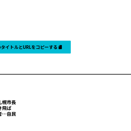
タイトルとURLをコピーする
札幌市長
き飛ば
者…自民