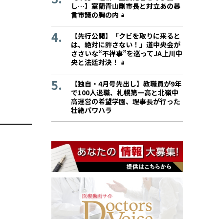
し…】室蘭青山剛市長と対立あの暴
言市議の胸の内
【先行公開】「クビを取りに来ると
は、絶対に許さない！」道中央会が
ささいな“不祥事”を巡ってJA上川中
央と法廷対決！
【独自・4月号先出し】教職員が9年
で100人退職、札幌第一高と北嶺中
高運営の希望学園、理事長が行った
壮絶パワハラ