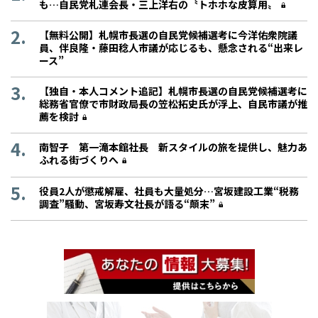
も…自民党札連会長・三上洋右の〝トホホな皮算用〟
【無料公開】札幌市長選の自民党候補選考に今洋佑衆院議
員、伴良隆・藤田稔人市議が応じるも、懸念される“出来レ
ース”
【独自・本人コメント追記】札幌市長選の自民党候補選考に
総務省官僚で市財政局長の笠松拓史氏が浮上、自民市議が推
薦を検討
南智子 第一滝本館社長 新スタイルの旅を提供し、魅力あ
ふれる街づくりへ
役員2人が懲戒解雇、社員も大量処分…宮坂建設工業“税務
調査”騒動、宮坂寿文社長が語る“顛末”