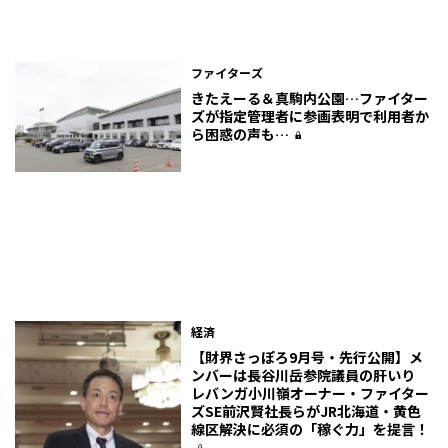
ファイターズ
きたえーる＆真駒内公園…ファイター
ズが指定管理者に参画表明で利用者か
ら困惑の声も…
経済
【財界さっぽろ9月号・先行公開】メ
ンバーは長谷川岳参院議員の肝いり
レバンガ小川嶺オーナー・ファイター
ズSE前沢賢社長らがJR北海道・黄色
線区解決に必須の「稼ぐ力」を提言！