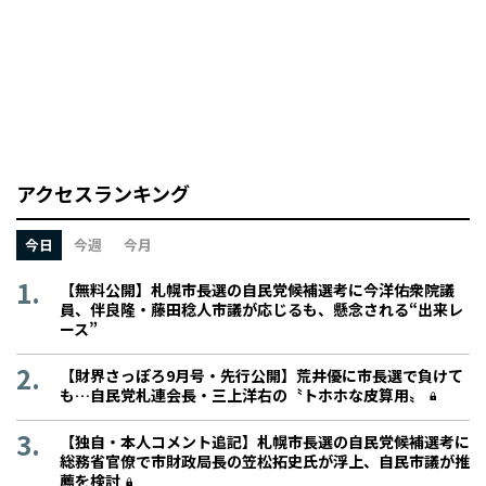
アクセスランキング
今日
今週
今月
【無料公開】札幌市長選の自民党候補選考に今洋佑衆院議
員、伴良隆・藤田稔人市議が応じるも、懸念される“出来レ
ース”
【財界さっぽろ9月号・先行公開】荒井優に市長選で負けて
も…自民党札連会長・三上洋右の〝トホホな皮算用〟
【独自・本人コメント追記】札幌市長選の自民党候補選考に
総務省官僚で市財政局長の笠松拓史氏が浮上、自民市議が推
薦を検討