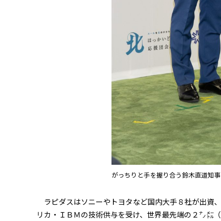
がっちりと手を握り合う鈴木直道知事
ラピダスはソニーやトヨタなど国内大手８社が出資、
リカ・ＩＢＭの技術供与を受け、世界最先端の２㌨㍍（