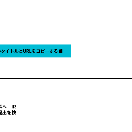
タイトルとURLをコピーする
へ IR
提出を検