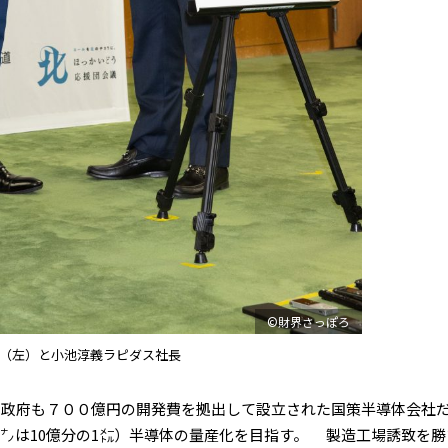
©財界さっぽろ
（左）と小池淳義ラピダス社長
政府も７００億円の開発費を拠出して設立された国策半導体会社
㌨は10億分の1㍍）半導体の量産化を目指す。 製造工場誘致を勝