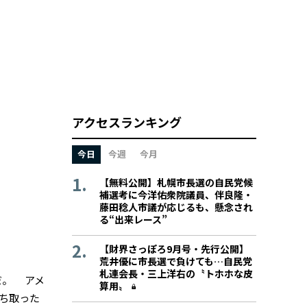
アクセスランキング
今日
今週
今月
【無料公開】札幌市長選の自民党候
補選考に今洋佑衆院議員、伴良隆・
藤田稔人市議が応じるも、懸念され
る“出来レース”
【財界さっぽろ9月号・先行公開】
荒井優に市長選で負けても…自民党
札連会長・三上洋右の〝トホホな皮
だ。 アメ
算用〟
ち取った