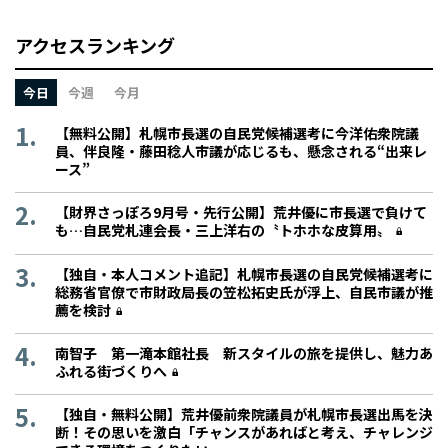
アクセスランキング
今日
今週
今月
【無料公開】札幌市長選の自民党候補選考に今洋佑衆院議
員、伴良隆・藤田稔人市議が応じるも、懸念される“出来レ
ース”
【財界さっぽろ9月号・先行公開】荒井優に市長選で負けて
も…自民党札連会長・三上洋右の〝トホホな皮算用〟
【独自・本人コメント追記】札幌市長選の自民党候補選考に
総務省官僚で市財政局長の笠松拓史氏が浮上、自民市議が推
薦を検討
南智子 第一滝本館社長 新スタイルの旅を提供し、魅力あ
ふれる街づくりへ
【独自・無料公開】荒井優前衆院議員が札幌市長選出馬を決
断！その思いを激白「チャンスがあればと考え、チャレンジ