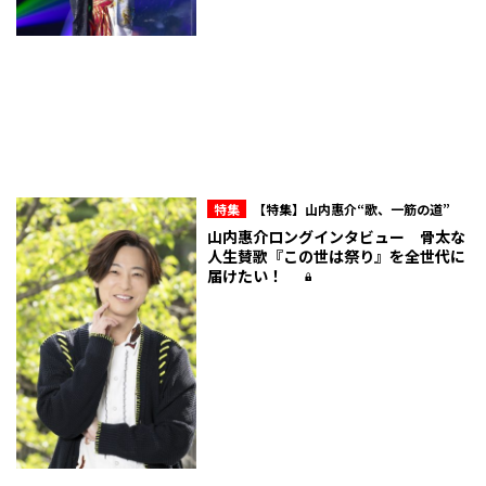
特集
【特集】山内惠介“歌、一筋の道”
山内惠介ロングインタビュー 骨太な
人生賛歌『この世は祭り』を全世代に
届けたい！