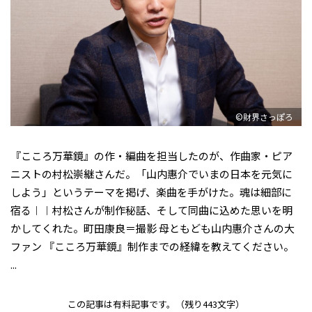
©財界さっぽろ
『こころ万華鏡』の作・編曲を担当したのが、作曲家・ピア
ニストの村松崇継さんだ。「山内惠介でいまの日本を元気に
しよう」というテーマを掲げ、楽曲を手がけた。魂は細部に
宿る︱︱村松さんが制作秘話、そして同曲に込めた思いを明
かしてくれた。町田康良＝撮影 母ともども山内惠介さんの大
ファン ――『こころ万華鏡』制作までの経緯を教えてください。
――...
この記事は有料記事です。
（残り443文字）