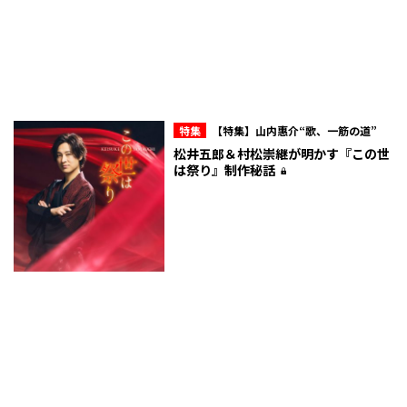
特集
【特集】山内惠介“歌、一筋の道”
松井五郎＆村松崇継が明かす『この世
は祭り』制作秘話