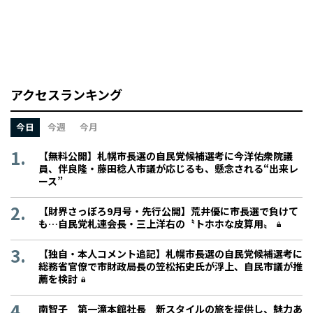
アクセスランキング
今日
今週
今月
【無料公開】札幌市長選の自民党候補選考に今洋佑衆院議
員、伴良隆・藤田稔人市議が応じるも、懸念される“出来レ
ース”
【財界さっぽろ9月号・先行公開】荒井優に市長選で負けて
も…自民党札連会長・三上洋右の〝トホホな皮算用〟
【独自・本人コメント追記】札幌市長選の自民党候補選考に
総務省官僚で市財政局長の笠松拓史氏が浮上、自民市議が推
薦を検討
南智子 第一滝本館社長 新スタイルの旅を提供し、魅力あ