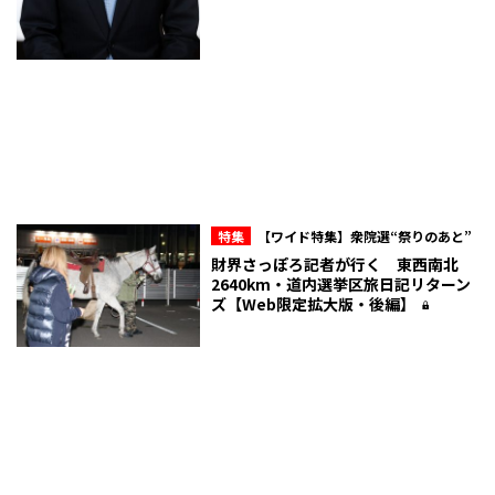
特集
【ワイド特集】衆院選“祭りのあと”
財界さっぽろ記者が行く 東西南北
2640km・道内選挙区旅日記リターン
ズ【Web限定拡大版・後編】