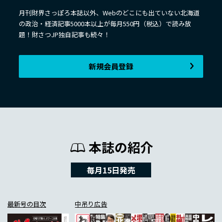
月刊財界さっぽろ本誌以外、Webのどこにも出ていない北海道
の政治・経済記事5000本以上が毎月550円（税込）で読み放
題！財さつJP独自記事も続々！
新規会員登録
本誌の紹介
毎月15日発売
最新号の目次
中吊り広告