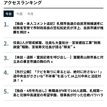
アクセスランキング
今日
今週
今月
【独自・本人コメント追記】札幌市長選の自民党候補選考に
総務省官僚で市財政局長の笠松拓史氏が浮上、自民市議が推
薦を検討
役員2人が懲戒解雇、社員も大量処分…宮坂建設工業“税務
調査”騒動、宮坂寿文社長が語る“顛末”
【本誌・道新・室民記者を呼び出し…】室蘭青山剛市長と対
立あの暴言市議の胸の内
【先行公開】「クビを取りに来るとは、絶対に許さない！」
道中央会がささいな“不祥事”を巡ってJA上川中央と法廷対
決！
【独自・4月号先出し】教職員が9年で100人退職、札幌第一
高と北嶺中高運営の希望学園、理事長が行った壮絶パワハラ