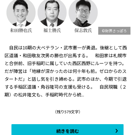
©財界さっぽろ
自民は10期の大ベテラン・武市憲一が勇退。後継として西
区道議・和田敬友次男の勝也が出馬する。 和田家は札幌市
と合併前、旧手稲町に属していた西区西野にルーツを持つ。
だが陣営は「地縁が深かったのは何十年も前。ゼロからのス
タートだ」と話し気を引き締める。武市のほか、今期で引退
する手稲区道議・角谷隆司の支援も受ける。 自民現職（２
期）の松井隆文も、手稲町時代から続...
（残り579文字）
続きを読む