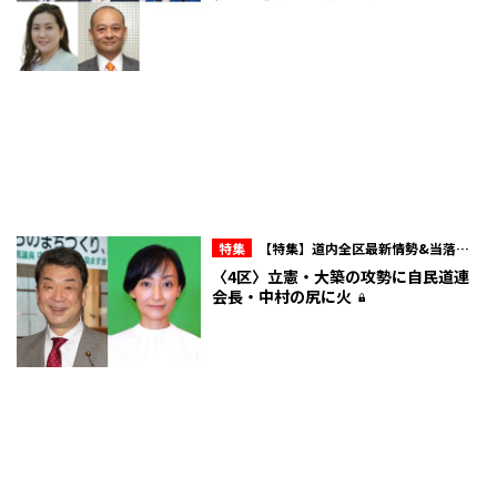
特集
【特集】道内全区最新情勢&当落予
想《相関図付き》
〈4区〉立憲・大築の攻勢に自民道連
会長・中村の尻に火