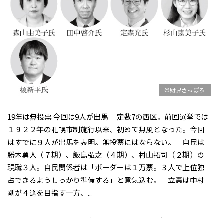
©財界さっぽろ
19年は無投票 今回は9人が出馬 定数7の西区。前回選挙では
１９２２年の札幌市制施行以来、初めて無風となった。今回
はすでに９人が出馬を表明。無投票にはならない。 自民は
勝木勇人（７期）、飯島弘之（４期）、村山拓司（２期）の
現職３人。自民関係者は「ボーダーは１万票。３人で上位独
占できるようしっかり準備する」と意気込む。 立憲は中村
剛が４選を目指す一方、...