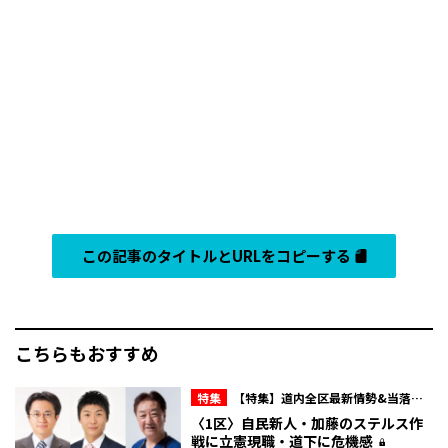
この記事のタイトルとURLをコピーする
こちらもおすすめ
特集
【特集】道内全区最新情勢&当落予
想《相関図付き》
〈1区〉自民新人・加藤のステルス作
戦に立憲現職・道下に危機感