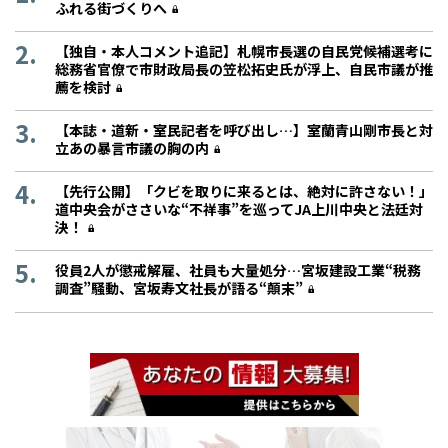
ふれる街づくりへ
【独自・本人コメント追記】札幌市長選の自民党候補選考に
総務省官僚で市財政局長の笠松拓史氏が浮上、自民市議が推
薦を検討
【本誌・道新・室民記者を呼び出し…】室蘭青山剛市長と対
立あの暴言市議の胸の内
【先行公開】「クビを取りに来るとは、絶対に許さない！」
道中央会がささいな“不祥事”を巡ってJA上川中央と法廷対
決！
役員2人が懲戒解雇、社員も大量処分…宮坂建設工業“税務
調査”騒動、宮坂寿文社長が語る“顛末”