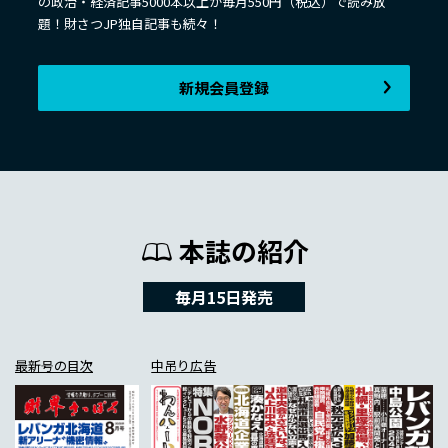
の政治・経済記事5000本以上が毎月550円（税込）で読み放
題！財さつJP独自記事も続々！
新規会員登録
本誌の紹介
毎月15日発売
最新号の目次
中吊り広告