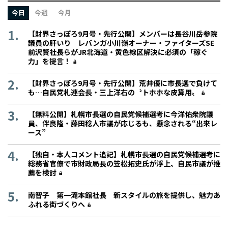
今日
今週
今月
【財界さっぽろ9月号・先行公開】メンバーは長谷川岳参院
議員の肝いり レバンガ小川嶺オーナー・ファイターズSE
前沢賢社長らがJR北海道・黄色線区解決に必須の「稼ぐ
力」を提言！
【財界さっぽろ9月号・先行公開】荒井優に市長選で負けて
も…自民党札連会長・三上洋右の〝トホホな皮算用〟
【無料公開】札幌市長選の自民党候補選考に今洋佑衆院議
員、伴良隆・藤田稔人市議が応じるも、懸念される“出来レ
ース”
【独自・本人コメント追記】札幌市長選の自民党候補選考に
総務省官僚で市財政局長の笠松拓史氏が浮上、自民市議が推
薦を検討
南智子 第一滝本館社長 新スタイルの旅を提供し、魅力あ
ふれる街づくりへ