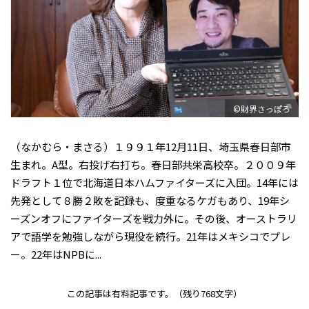
©財界さっぽろ
（なかむら・まさる）１９９１年12月11日、埼玉県春日部市
生まれ。A型。右投げ右打ち。春日部共栄高校卒。２００９年
ドラフト１位で北海道日本ハムファイターズに入団。14年には
先発として８勝２敗を記録も、度重なるケガもあり、19年シ
ーズンオフにファイターズを戦力外に。その後、オーストラリ
アで語学を勉強しながら現役を続行。21年はメキシコでプレ
ー。22年はNPBに...
この記事は有料記事です。
（残り768文字）