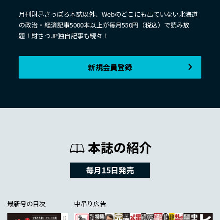
月刊財界さっぽろ本誌以外、Webのどこにも出ていない北海道
の政治・経済記事5000本以上が毎月550円（税込）で読み放
題！財さつJP独自記事も続々！
新規会員登録
本誌の紹介
毎月15日発売
最新号の目次
中吊り広告