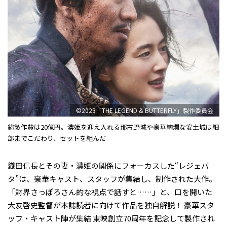
©2023「THE LEGEND & BUTTERFLY」製作委員会
総製作費は20億円。濃姫を迎え入れる那古野城や豪華絢爛な安土城は細
部までこだわり、セットを組んだ
織田信長とその妻・濃姫の関係にフォーカスした“レジェバ
タ”は、豪華キャスト、スタッフが集結し、制作された大作。
「財界さっぽろさん的な視点で話すと……」と、口を開いた
大友啓史監督が本誌読者に向けて作品を独自解説！ 豪華スタ
ッフ・キャスト陣が集結 東映創立70周年を記念して製作され