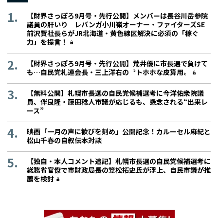
【財界さっぽろ9月号・先行公開】メンバーは長谷川岳参院
議員の肝いり レバンガ小川嶺オーナー・ファイターズSE
前沢賢社長らがJR北海道・黄色線区解決に必須の「稼ぐ
力」を提言！
【財界さっぽろ9月号・先行公開】荒井優に市長選で負けて
も…自民党札連会長・三上洋右の〝トホホな皮算用〟
【無料公開】札幌市長選の自民党候補選考に今洋佑衆院議
員、伴良隆・藤田稔人市議が応じるも、懸念される“出来レ
ース”
映画「一月の声に歓びを刻め」公開記念！カルーセル麻紀と
松山千春の自叙伝本対談
【独自・本人コメント追記】札幌市長選の自民党候補選考に
総務省官僚で市財政局長の笠松拓史氏が浮上、自民市議が推
薦を検討