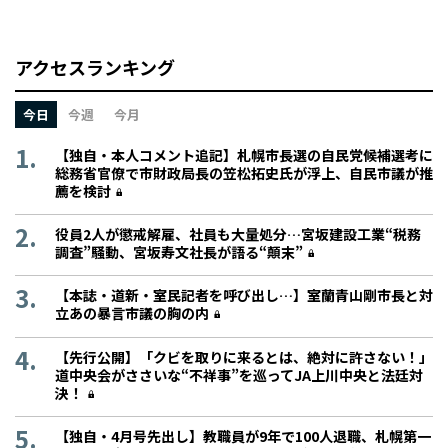
アクセスランキング
今日
今週
今月
【独自・本人コメント追記】札幌市長選の自民党候補選考に
総務省官僚で市財政局長の笠松拓史氏が浮上、自民市議が推
薦を検討
役員2人が懲戒解雇、社員も大量処分…宮坂建設工業“税務
調査”騒動、宮坂寿文社長が語る“顛末”
【本誌・道新・室民記者を呼び出し…】室蘭青山剛市長と対
立あの暴言市議の胸の内
【先行公開】「クビを取りに来るとは、絶対に許さない！」
道中央会がささいな“不祥事”を巡ってJA上川中央と法廷対
決！
【独自・4月号先出し】教職員が9年で100人退職、札幌第一