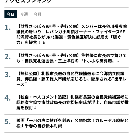
アクセスランキング
今日
今週
今月
【財界さっぽろ9月号・先行公開】メンバーは長谷川岳参院
議員の肝いり レバンガ小川嶺オーナー・ファイターズSE
前沢賢社長らがJR北海道・黄色線区解決に必須の「稼ぐ
力」を提言！
【財界さっぽろ9月号・先行公開】荒井優に市長選で負けて
も…自民党札連会長・三上洋右の〝トホホな皮算用〟
【無料公開】札幌市長選の自民党候補選考に今洋佑衆院議
員、伴良隆・藤田稔人市議が応じるも、懸念される“出来レ
ース”
【独自・本人コメント追記】札幌市長選の自民党候補選考に
総務省官僚で市財政局長の笠松拓史氏が浮上、自民市議が推
薦を検討
映画「一月の声に歓びを刻め」公開記念！カルーセル麻紀と
松山千春の自叙伝本対談