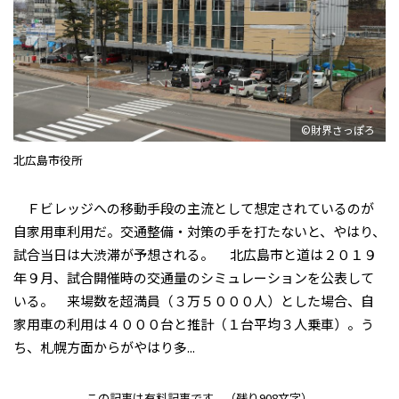
©財界さっぽろ
北広島市役所
Ｆビレッジへの移動手段の主流として想定されているのが
自家用車利用だ。交通整備・対策の手を打たないと、やはり、
試合当日は大渋滞が予想される。 北広島市と道は２０１９
年９月、試合開催時の交通量のシミュレーションを公表して
いる。 来場数を超満員（３万５０００人）とした場合、自
家用車の利用は４０００台と推計（１台平均３人乗車）。う
ち、札幌方面からがやはり多...
この記事は有料記事です。
（残り908文字）