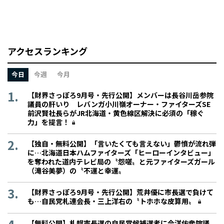
アクセスランキング
今日
今週
今月
【財界さっぽろ9月号・先行公開】メンバーは長谷川岳参院
議員の肝いり レバンガ小川嶺オーナー・ファイターズSE
前沢賢社長らがJR北海道・黄色線区解決に必須の「稼ぐ
力」を提言！
【独自・無料公開】「言いたくても言えない」鬱憤が流れ弾
に…北海道日本ハムファイターズ「ヒーローインタビュー」
を奪われた道内テレビ局の〝怨嗟〟と元ファイターズガール
（滝谷美夢）の〝不運と幸運〟
【財界さっぽろ9月号・先行公開】荒井優に市長選で負けて
も…自民党札連会長・三上洋右の〝トホホな皮算用〟
【無料公開】札幌市長選の自民党候補選考に今洋佑衆院議