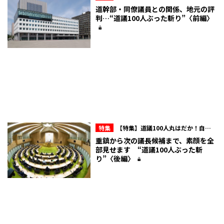
会派内のマル秘情報を赤裸々に！北海道議
道幹部・同僚議員との関係、地元の評
会“ここだけの話”
判…“道議100人ぶった斬り”〈前編〉
特集
【特集】道議100人丸はだか！自民
会派内のマル秘情報を赤裸々に！北海道議
重鎮から次の議長候補まで、素顔を全
会“ここだけの話”
部見せます “道議100人ぶった斬
り”〈後編〉