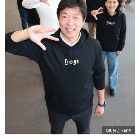
©財界さっぽろ